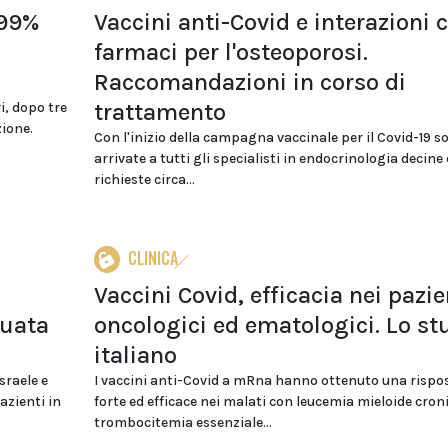
 99%
Vaccini anti-Covid e interazioni 
farmaci per l'osteoporosi.
Raccomandazioni in corso di
trattamento
i, dopo tre
ione.
Con l'inizio della campagna vaccinale per il Covid-19 s
arrivate a tutti gli specialisti in endocrinologia decine 
richieste circa...
CLINICA
Vaccini Covid, efficacia nei pazie
guata
oncologici ed ematologici. Lo st
italiano
sraele e
I vaccini anti-Covid a mRna hanno ottenuto una rispo
zienti in
forte ed efficace nei malati con leucemia mieloide cron
trombocitemia essenziale...