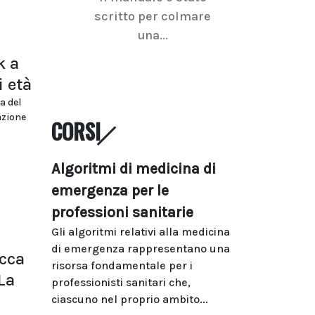
scritto per colmare
senologica inc
una...
ramo dell'imagi
k a
i età
a del
azione
CORSI
Algoritmi di medicina di
emergenza per le
professioni sanitarie
Gli algoritmi relativi alla medicina
di emergenza rappresentano una
occa
risorsa fondamentale per i
La
professionisti sanitari che,
ciascuno nel proprio ambito...