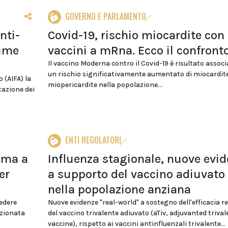
GOVERNO E PARLAMENTO
nti-
Covid-19, rischio miocardite con 
time
vaccini a mRna. Ecco il confront
Il vaccino Moderna contro il Covid-19 è risultato associ
un rischio significativamente aumentato di miocardit
 (AIFA) la
miopericardite nella popolazione...
tazione dei
ENTI REGOLATORI
Ema a
Influenza stagionale, nuove evi
er
a supporto del vaccino adiuvato
nella popolazione anziana
edere
Nuove evidenze "real-world" a sostegno dell'efficacia re
izionata
del vaccino trivalente adiuvato (aTiv, adjuvanted trival
vaccine), rispetto ai vaccini antinfluenzali trivalente...