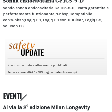
Sonda endocavitaria Ge IC5-9-D
Vendo sonda endocavitaria Ge IC5-9-D, usata garantita e
perfettamente funzionante;&nbsp;Compatibile
con:&nbsp;Logiq E9, Logiq E9 con XDClear, Logiq S8,
Voluson E6,...
EVENTI
Al via la 2° edizione Milan Longevity