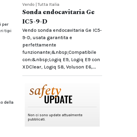
Vendo | Tutta Italia
Sonda endocavitaria Ge
IC5-9-D
i per
Vendo sonda endocavitaria Ge IC5-
ri tipi
9-D, usata garantita e
perfettamente
funzionante;&nbsp;Compatibile
con:&nbsp;Logiq E9, Logiq E9 con
XDClear, Logiq S8, Voluson E6,...
o della