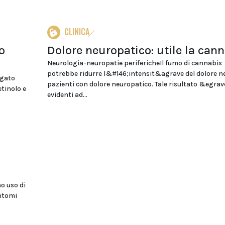
CLINICA
o
Dolore neuropatico: utile la can
Neurologia-neuropatie perifericheIl fumo di cannabis
potrebbe ridurre l&#146;intensit&agrave del dolore ne
ngato
pazienti con dolore neuropatico. Tale risultato &egrav
etinolo e
evidenti ad...
o uso di
ntomi