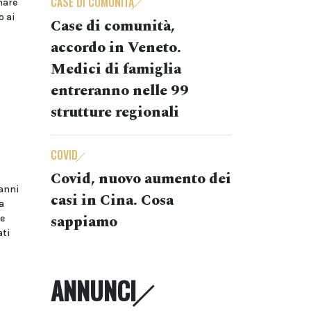
CASE DI COMUNITÀ
nare
o ai
Case di comunità,
accordo in Veneto.
Medici di famiglia
entreranno nelle 99
strutture regionali
COVID
Covid, nuovo aumento dei
vanni
casi in Cina. Cosa
a
sappiamo
he
ati
ANNUNCI