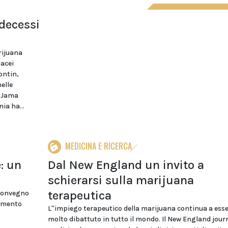
decessi
rijuana
acei
ontin,
elle
u Jama
ia ha...
MEDICINA E RICERCA
: un
Dal New England un invito a
schierarsi sulla marijuana
terapeutica
 convegno
rimento
L''impiego terapeutico della marijuana continua a ess
molto dibattuto in tutto il mondo. Il New England journ