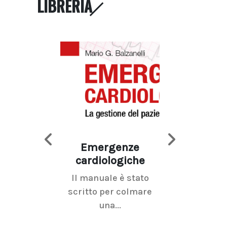
LIBRERIA
Emergenze
Imaging d
cardiologiche
mammel
Il manuale è stato
La radiolo
scritto per colmare
senologica inc
una...
ramo dell'imagi