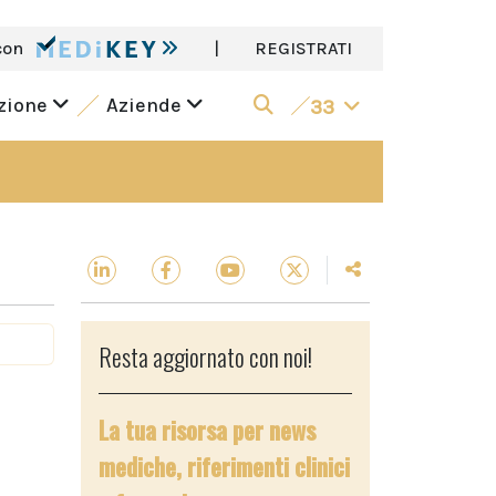
con
|
REGISTRATI
azione
Aziende
33
Resta aggiornato con noi!
La tua risorsa per news
mediche, riferimenti clinici