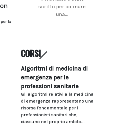
non
scritto per colmare
senologica inc
una...
ramo dell'imagi
 per la
CORSI
Algoritmi di medicina di
emergenza per le
professioni sanitarie
Gli algoritmi relativi alla medicina
di emergenza rappresentano una
risorsa fondamentale per i
professionisti sanitari che,
ciascuno nel proprio ambito...