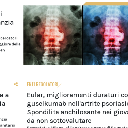
i
anzia
ricercatori
ggiore della
pen
ENTI REGOLATORI
a a
Eular, miglioramenti duraturi c
ia
guselkumab nell'artrite psoriasi
Spondilite anchilosante nei giov
da non sottovalutare
enzia
sanitario
Presentati a Milano, al Congresso europeo di Reumato