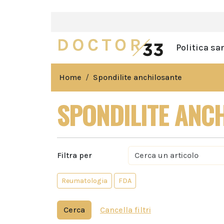
Politica sa
Home
Spondilite anchilosante
SPONDILITE ANC
Filtra per
Reumatologia
FDA
Cerca
Cancella filtri