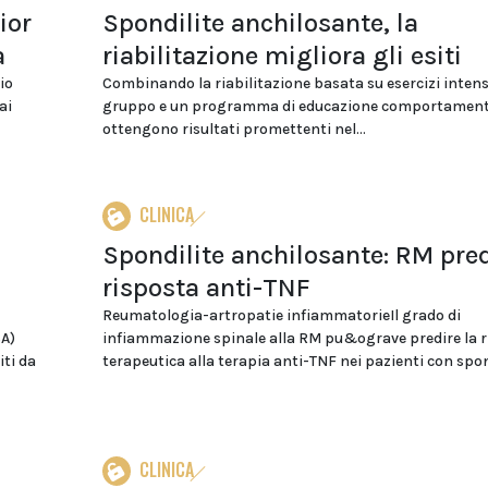
ior
Spondilite anchilosante, la
a
riabilitazione migliora gli esiti
io
Combinando la riabilitazione basata su esercizi intensi
ai
gruppo e un programma di educazione comportamenta
ottengono risultati promettenti nel...
CLINICA
Spondilite anchilosante: RM pre
risposta anti-TNF
Reumatologia-artropatie infiammatorieIl grado di
SA)
infiammazione spinale alla RM pu&ograve predire la r
iti da
terapeutica alla terapia anti-TNF nei pazienti con spond
CLINICA