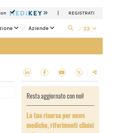
con
|
REGISTRATI
azione
Aziende
33
Resta aggiornato con noi!
La tua risorsa per news
mediche, riferimenti clinici