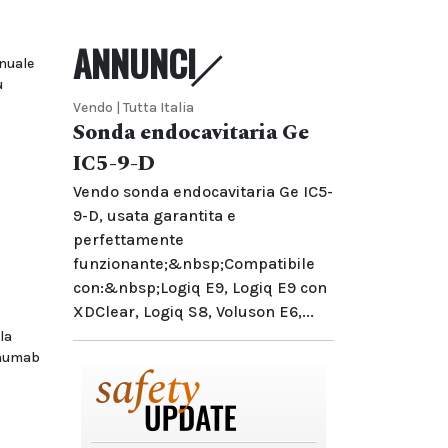
ANNUNCI
nnuale
u
Vendo | Tutta Italia
Sonda endocavitaria Ge
IC5-9-D
Vendo sonda endocavitaria Ge IC5-
9-D, usata garantita e
perfettamente
funzionante;&nbsp;Compatibile
con:&nbsp;Logiq E9, Logiq E9 con
XDClear, Logiq S8, Voluson E6,...
la
inumab