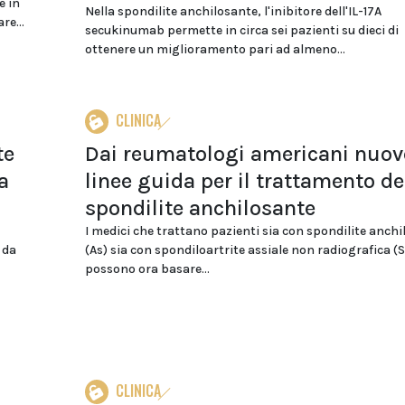
e in
Nella spondilite anchilosante, l'inibitore dell'IL-17A
re...
secukinumab permette in circa sei pazienti su dieci di
ottenere un miglioramento pari ad almeno...
CLINICA
te
Dai reumatologi americani nuov
a
linee guida per il trattamento de
spondilite anchilosante
I medici che trattano pazienti sia con spondilite anch
 da
(As) sia con spondiloartrite assiale non radiografica (
possono ora basare...
CLINICA