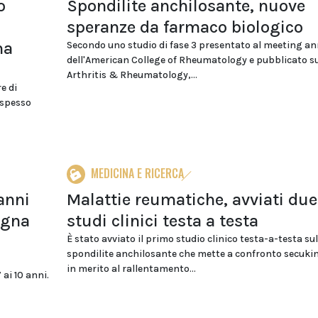
o
Spondilite anchilosante, nuove
speranze da farmaco biologico
na
Secondo uno studio di fase 3 presentato al meeting a
dell'American College of Rheumatology e pubblicato s
Arthritis & Rheumatology,...
e di
 spesso
MEDICINA E RICERCA
anni
Malattie reumatiche, avviati due
agna
studi clinici testa a testa
È stato avviato il primo studio clinico testa-a-testa sul
spondilite anchilosante che mette a confronto secuk
in merito al rallentamento...
ai 10 anni.