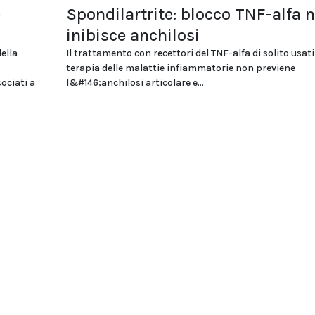
e
Spondilartrite: blocco TNF-alfa 
inibisce anchilosi
ella
Il trattamento con recettori del TNF-alfa di solito usati
terapia delle malattie infiammatorie non previene
ociati a
l&#146;anchilosi articolare e...