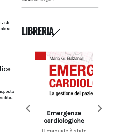
vi di
LIBRERIA
le si
dice
isposta
ilite...
Emergenze
Imaging d
cardiologiche
mammel
Il manuale è stato
La radiolo