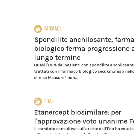
FARMACI
Spondilite anchilosante, farm
biologico ferma progressione 
lungo termine
Quasi l'80% dei pazienti con spondilite anchilosant
trattati con il farmaco biologico secukinumab nell
clinico Measure 1 non...
FDA
Etanercept biosimilare: per
l'approvazione voto unanime F
Il comitato consultivo sull'artrite dell'Fda ha votato