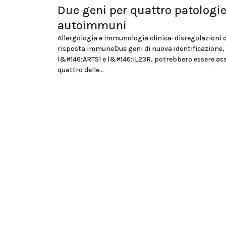
Due geni per quattro patologi
autoimmuni
Allergologia e immunologia clinica-disregolazioni d
risposta immuneDue geni di nuova identificazione,
l&#146;ARTS1 e l&#146;IL23R, potrebbero essere ass
quattro delle...