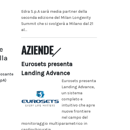
Edra S.p.A sarà media partner della
seconda edizione del Milan Longevity
Summit che si svolgerà a Milano dal 21
al...
AZIENDE
e
lla
Eurosets presenta
Landing Advance
ilosante
SpA)
Eurosets presenta
Landing Advance,
un sistema
completo e
intuitivo che apre
nuove frontiere
nel campo del
monitoraggio multiparametrico in
cardiochirurgia...