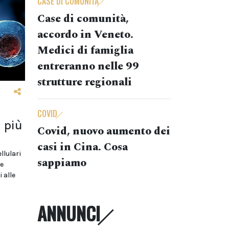
CASE DI COMUNITÀ
Case di comunità,
accordo in Veneto.
Medici di famiglia
entreranno nelle 99
strutture regionali
COVID
 più
Covid, nuovo aumento dei
casi in Cina. Cosa
llulari
sappiamo
le
 alle
ANNUNCI