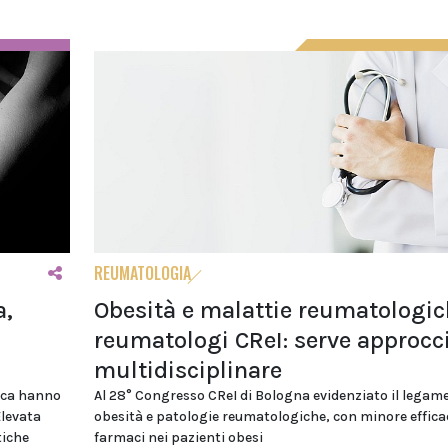
REUMATOLOGIA
a,
Obesità e malattie reumatologich
reumatologi CReI: serve approcc
multidisciplinare
sica hanno
Al 28° Congresso CReI di Bologna evidenziato il legame
Elevata
obesità e patologie reumatologiche, con minore efficac
tiche
farmaci nei pazienti obesi