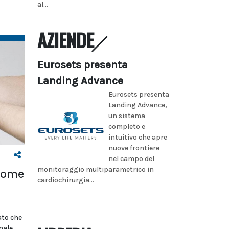
al...
AZIENDE
Eurosets presenta
Landing Advance
Eurosets presenta
Landing Advance,
un sistema
completo e
intuitivo che apre
nuove frontiere
nel campo del
monitoraggio multiparametrico in
 come
cardiochirurgia...
ato che
nale