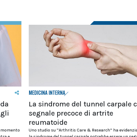
MEDICINA INTERNA
ida
La sindrome del tunnel carpale
gli
segnale precoce di artrite
reumatoide
un momento
Uno studio su “Arthritis Care & Research” ha evidenzi
tra e
la sindrome del tunnel carpale potrebbe essere un seg