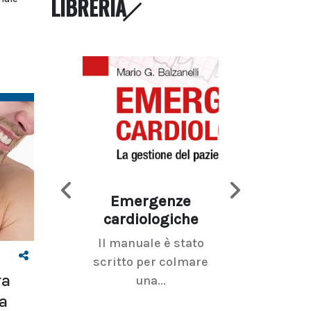
LIBRERIA
Emergenze
Imaging d
cardiologiche
mammel
Il manuale è stato
La radiolo
scritto per colmare
senologica inc
ra
una...
ramo dell'imagi
a