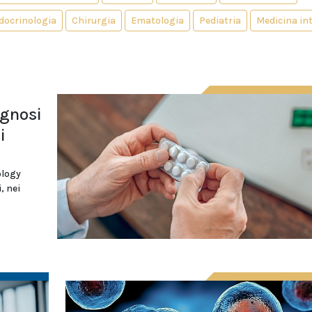
docrinologia
Chirurgia
Ematologia
Pediatria
Medicina in
agnosi
i
ology
, nei