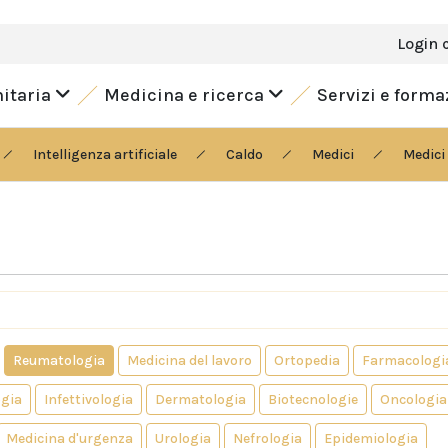
Login 
nitaria
Medicina e ricerca
Servizi e form
Intelligenza artificiale
Caldo
Medici
Medici 
Reumatologia
Medicina del lavoro
Ortopedia
Farmacologi
gia
Infettivologia
Dermatologia
Biotecnologie
Oncologia
Medicina d'urgenza
Urologia
Nefrologia
Epidemiologia