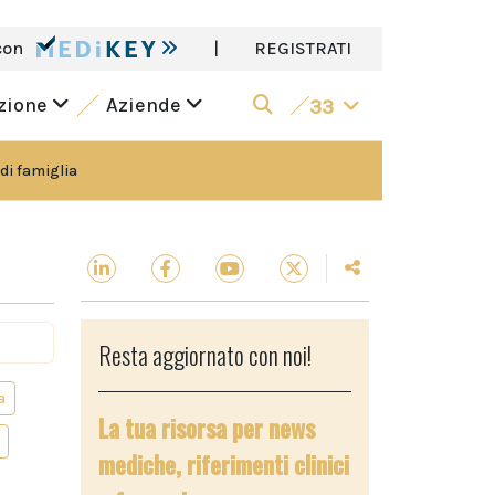
con
|
REGISTRATI
azione
Aziende
33
di famiglia
Resta aggiornato con noi!
a
La tua risorsa per news
mediche, riferimenti clinici