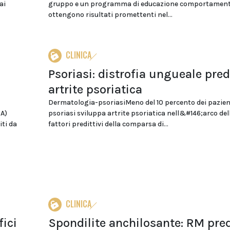
ai
gruppo e un programma di educazione comportamenta
ottengono risultati promettenti nel...
CLINICA
Psoriasi: distrofia ungueale pred
artrite psoriatica
Dermatologia-psoriasiMeno del 10 percento dei pazien
SA)
psoriasi sviluppa artrite psoriatica nell&#146;arco della
iti da
fattori predittivi della comparsa di...
CLINICA
fici
Spondilite anchilosante: RM pre