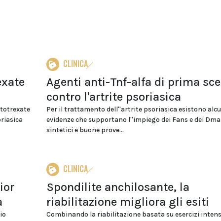
CLINICA
exate
Agenti anti-Tnf-alfa di prima sce
contro l'artrite psoriasica
etotrexate
Per il trattamento dell''artrite psoriasica esistono alc
oriasica
evidenze che supportano l''impiego dei Fans e dei Dma
sintetici e buone prove...
CLINICA
ior
Spondilite anchilosante, la
a
riabilitazione migliora gli esiti
io
Combinando la riabilitazione basata su esercizi intensi