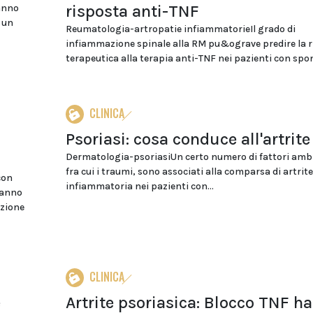
risposta anti-TNF
anno
 un
Reumatologia-artropatie infiammatorieIl grado di
infiammazione spinale alla RM pu&ograve predire la r
terapeutica alla terapia anti-TNF nei pazienti con spond
CLINICA
Psoriasi: cosa conduce all'artrite
Dermatologia-psoriasiUn certo numero di fattori ambi
fra cui i traumi, sono associati alla comparsa di artrite
con
infiammatoria nei pazienti con...
vanno
izione
CLINICA
e
Artrite psoriasica: Blocco TNF ha