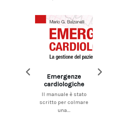
Emergenze
Imaging d
cardiologiche
mammel
Il manuale è stato
La radiolo
scritto per colmare
senologica inc
una...
ramo dell'imagi