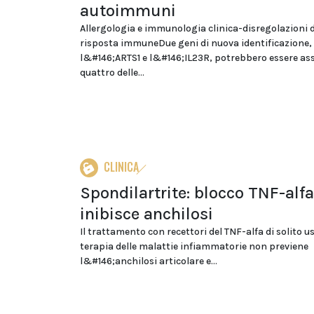
autoimmuni
Allergologia e immunologia clinica-disregolazioni d
risposta immuneDue geni di nuova identificazione,
l&#146;ARTS1 e l&#146;IL23R, potrebbero essere ass
quattro delle...
CLINICA
Spondilartrite: blocco TNF-alf
inibisce anchilosi
Il trattamento con recettori del TNF-alfa di solito us
terapia delle malattie infiammatorie non previene
l&#146;anchilosi articolare e...