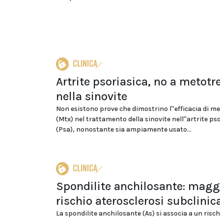
CLINICA
Artrite psoriasica, no a metotr
nella sinovite
Non esistono prove che dimostrino l''efficacia di m
(Mtx) nel trattamento della sinovite nell''artrite ps
(Psa), nonostante sia ampiamente usato...
CLINICA
Spondilite anchilosante: magg
rischio aterosclerosi subclinic
La spondilite anchilosante (As) si associa a un risch