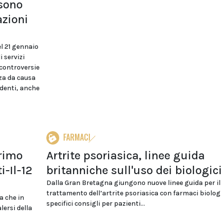
ssono
azioni
el 21 gennaio
i servizi
 controversie
za da causa
ndenti, anche
FARMACI
primo
Artrite psoriasica, linee guida
i-Il-12
britanniche sull'uso dei biologic
Dalla Gran Bretagna giungono nuove linee guida per il
trattamento dell’artrite psoriasica con farmaci biologi
a che in
specifici consigli per pazienti...
lersi della