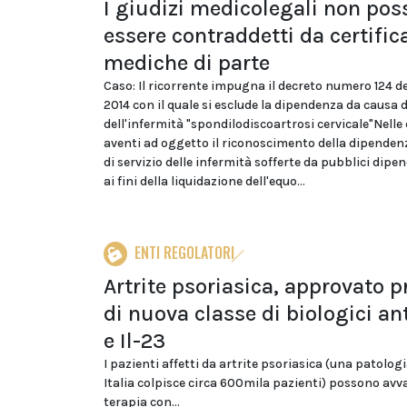
I giudizi medicolegali non po
essere contraddetti da certific
mediche di parte
Caso: Il ricorrente impugna il decreto numero 124 d
2014 con il quale si esclude la dipendenza da causa d
dell'infermità "spondilodiscoartrosi cervicale"Nelle
aventi ad oggetto il riconoscimento della dipenden
di servizio delle infermità sofferte da pubblici dipe
ai fini della liquidazione dell'equo...
ENTI REGOLATORI
Artrite psoriasica, approvato 
di nuova classe di biologici ant
e Il-23
I pazienti affetti da artrite psoriasica (una patologi
Italia colpisce circa 600mila pazienti) possono avva
terapia con...