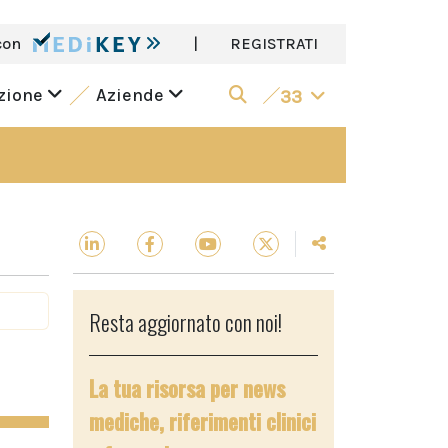
con
|
REGISTRATI
azione
Aziende
33
Resta aggiornato con noi!
La tua risorsa per news
mediche, riferimenti clinici