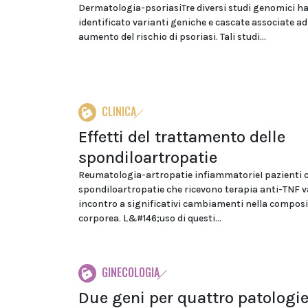
Dermatologia-psoriasiTre diversi studi genomici h
identificato varianti geniche e cascate associate ad
aumento del rischio di psoriasi. Tali studi...
CLINICA
Effetti del trattamento delle
spondiloartropatie
Reumatologia-artropatie infiammatorieI pazienti 
spondiloartropatie che ricevono terapia anti-TNF 
incontro a significativi cambiamenti nella compos
corporea. L&#146;uso di questi...
GINECOLOGIA
Due geni per quattro patologi