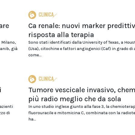
CLINICA
are
Ca renale: nuovi marker predittiv
risposta alla terapia
i Milano,
Sono stati identificati dalla University of Texas, a Hou
anib, già
(Usa), citochine e fattori angiogenici (Caf) in grado di 
come...
CLINICA
i
Tumore vescicale invasivo, chem
più radio meglio che da sola
azienti
In uno studio inglese giunto alla fase 3, la chemiotera
zzo di
fluorouracile e mitomicina C, combinata con la radiot
ha...