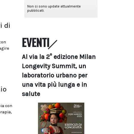
i di
EVENTI
ston
agire
Al via la 2° edizione Milan
Longevity Summit, un
laboratorio urbano per
una vita più lunga e in
io
salute
pia con
erapia,