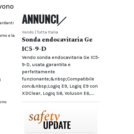
rvono
ANNUNCI
uardanti
Vendo | Tutta Italia
umo e la
Sonda endocavitaria Ge
IC5-9-D
Vendo sonda endocavitaria Ge IC5-
9-D, usata garantita e
perfettamente
n
funzionante;&nbsp;Compatibile
con:&nbsp;Logiq E9, Logiq E9 con
XDClear, Logiq S8, Voluson E6,...
sono