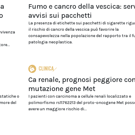
ia
Fumo e cancro della vescica: se
o
avvisi sui pacchetti
La presenza di etichette sui pacchetti di sigarette rig
il rischio di cancro della vescica può favorire la
vvivenza
consapevolezza nella popolazione del rapporto tra il f
patologia neoplastica.
ore...
CLINICA
Ca renale, prognosi peggiore co
mutazione gene Met
statiche o
I pazienti con carcinoma a cellule renali localizzato e
umore del
polimorfismo rs11762213 del proto-oncogene Met pos
avere un maggiore rischio di...