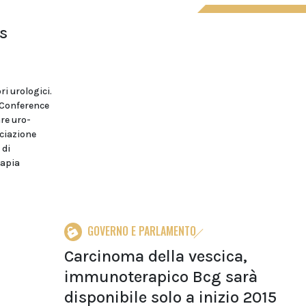
s
ri urologici.
 Conference
re uro-
ociazione
 di
rapia
GOVERNO E PARLAMENTO
Carcinoma della vescica,
immunoterapico Bcg sarà
disponibile solo a inizio 2015