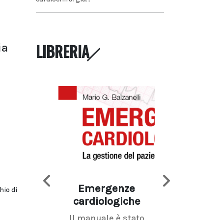
LIBRERIA
ia
Emergenze
Imaging d
hio di
cardiologiche
mammel
Il manuale è stato
La radiolo