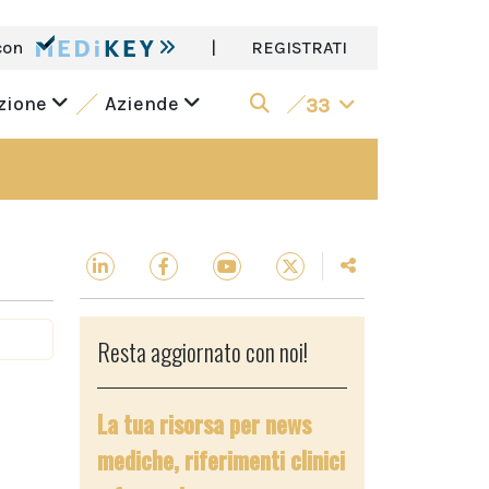
con
|
REGISTRATI
azione
Aziende
33
Resta aggiornato con noi!
La tua risorsa per news
mediche, riferimenti clinici