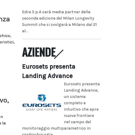
Edra S.p.A sarà media partner della
enza
seconda edizione del Milan Longevity
Summit che si svolgerà a Milano dal 21
al...
chico,
ristici,
AZIENDE
Eurosets presenta
Landing Advance
Eurosets presenta
Landing Advance,
un sistema
vo,
completo e
intuitivo che apre
nuove frontiere
on
nel campo del
 la
monitoraggio multiparametrico in
cardiochirurgia...