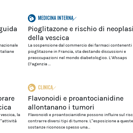
MEDICINA INTERNA
 guida
Pioglitazone e rischio di neoplas
della vescica
 nazionale
La sospensione dal commercio dei farmaci contenenti
italiane
pioglitazone in Francia, sta destando discussioni e
preoccupazioni nel mondo diabetologico. L’Afssaps
(l’agenzia ...
CLINICA
orare
Flavonoidi e proantocianidine
cica
allontanano i tumori
vescica, la
Flavonoidi e proantocianidine possono influire sul risc
'attività
contrarre diversi tipi di tumore. L''esposizione a queste
sostanze riconosce spesso una...