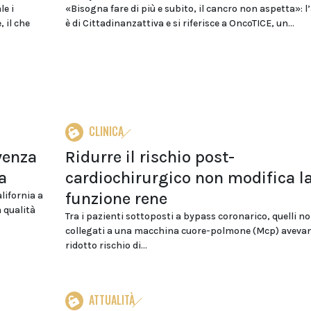
le i
«Bisogna fare di più e subito, il cancro non aspetta»: l
 il che
è di Cittadinanzattiva e si riferisce a OncoTICE, un...
CLINICA
venza
Ridurre il rischio post-
a
cardiochirurgico non modifica l
funzione rene
alifornia a
 qualità
Tra i pazienti sottoposti a bypass coronarico, quelli n
collegati a una macchina cuore-polmone (Mcp) aveva
ridotto rischio di...
ATTUALITÀ