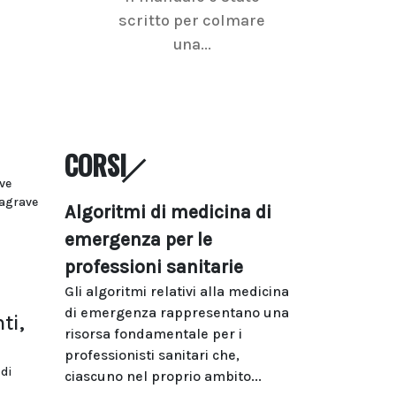
scritto per colmare
senologica inc
una...
ramo dell'imagi
CORSI
ve
&agrave
Algoritmi di medicina di
emergenza per le
professioni sanitarie
Gli algoritmi relativi alla medicina
di emergenza rappresentano una
ti,
risorsa fondamentale per i
professionisti sanitari che,
di
ciascuno nel proprio ambito...