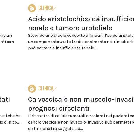
CLINICA
Acido aristolochico dà insuffici
renale e tumore uroteliale
ficiari
Secondo uno studio condotto a Taiwan, l’acido aristolo
enti con
un componente usato tradizionalmente nei rimedi erbo
può portare a insufficienza renale...
CLINICA
tati
Ca vescicale non muscolo-invasi
prognosi circolanti
nesi che ha
Il riscontro di cellule tumorali circolanti nei pazienti c
 clinico...
cancro vescicale non muscolo-invasivo può permettere
distinzione tra soggetti ad...