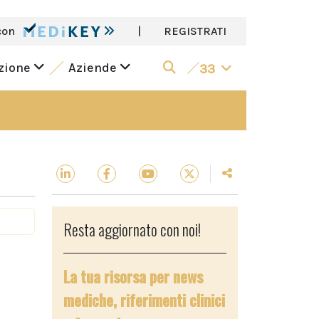
con
|
REGISTRATI
azione
Aziende
33
Resta aggiornato con noi!
La tua risorsa per news
mediche, riferimenti clinici