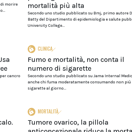
mortalità più alta
 di morire
o...
Secondo uno studio pubblicato su Bmj, primo autore 
Batty del Dipartimento di epidemiologia e salute pubbl
University College...
CLINICA
 Usa
Fumo e mortalità, non conta il
ree
numero di sigarette
i per cancro
Secondo uno studio pubblicato su Jama Internal Medi
anche chi fuma moderatamente consumando non più d
sigarette al giorno...
MORTALITÀ
calo.
Tumore ovarico, la pillola
anticoncezionale riduce la morta