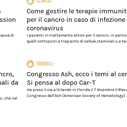
CLINICA
a
Come gestire le terapie immunit
ission
per il cancro in caso di infezione
coronavirus
causa di
I pazienti in trattamento attivo per il cancro, in partic
quelli sottoposti a trapianto di cellule staminali o a ter
FARMACI
ncro,
Congresso Ash, ecco i temi al cen
nali da
Si pensa al dopo Car-T
Ha preso il via a Orlando in Florida il 7 dicembre il 61e
Congresso dell'Ash (American Society of Hematology). Il
o, che nel