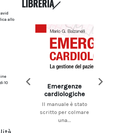
LIBRERIA
David
ica allo
cine
i 10
Emergenze
Imaging d
cardiologiche
mammel
Il manuale è stato
La radiolo
scritto per colmare
senologica inc
una...
ramo dell'imagi
lità