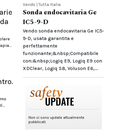
Vendo | Tutta Italia
Sonda endocavitaria Ge
arie
 da
IC5-9-D
Vendo sonda endocavitaria Ge IC5-
9-D, usata garantita e
olare
apia...
perfettamente
funzionante;&nbsp;Compatibile
con:&nbsp;Logiq E9, Logiq E9 con
XDClear, Logiq S8, Voluson E6,...
tro.
simo
...