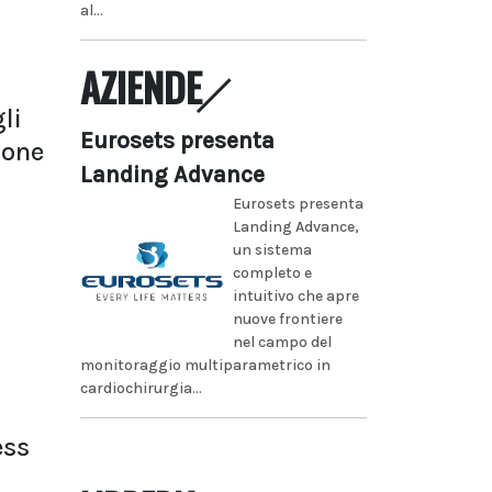
al...
AZIENDE
li
Eurosets presenta
ione
Landing Advance
Eurosets presenta
Landing Advance,
un sistema
completo e
intuitivo che apre
nuove frontiere
nel campo del
monitoraggio multiparametrico in
cardiochirurgia...
ess