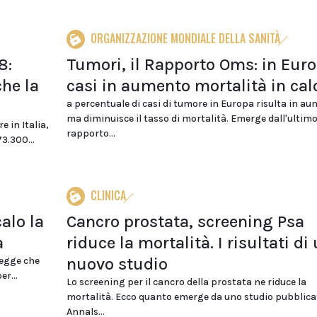
ORGANIZZAZIONE MONDIALE DELLA SANITÀ
8:
Tumori, il Rapporto Oms: in Eur
he la
casi in aumento mortalità in cal
a percentuale di casi di tumore in Europa risulta in a
ma diminuisce il tasso di mortalità. Emerge dall'ultim
e in Italia,
rapporto...
3.300...
CLINICA
alo la
Cancro prostata, screening Psa
a
riduce la mortalità. I risultati di
nuovo studio
legge che
er...
Lo screening per il cancro della prostata ne riduce la
mortalità. Ecco quanto emerge da uno studio pubblica
Annals...