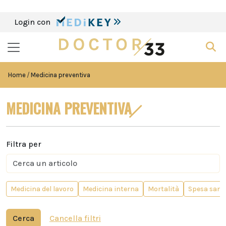
Login con
Home
Medicina preventiva
MEDICINA PREVENTIVA
Filtra per
Medicina del lavoro
Medicina interna
Mortalità
Spesa sanit
Cerca
Cancella filtri