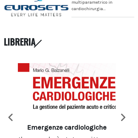
multiparametrico in
cardiochirurgia...
LIBRERIA
Emergenze cardiologiche
Ima