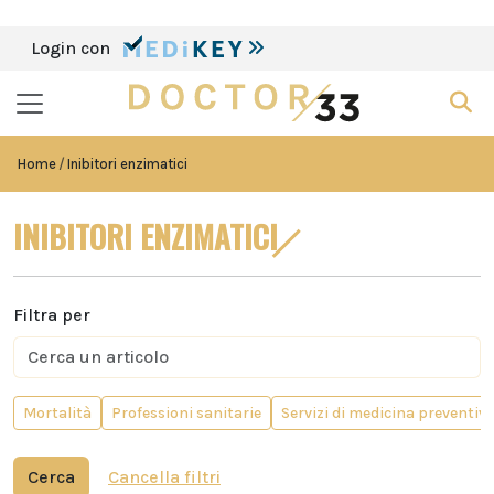
Login con
Home
Inibitori enzimatici
INIBITORI ENZIMATICI
Filtra per
Mortalità
Professioni sanitarie
Servizi di medicina preventiv
Cerca
Cancella filtri