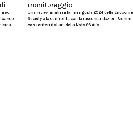
li
monitoraggio
na ad
Una review analizza la linea guida 2024 della Endocrin
el bando
Society e la confronta con le raccomandazioni Siomm
dicina
con i criteri italiani della Nota 96 Aifa