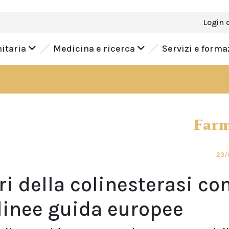
Login 
nitaria
Medicina e ricerca
Servizi e form
Farm
23/
ri della colinesterasi co
linee guida europee