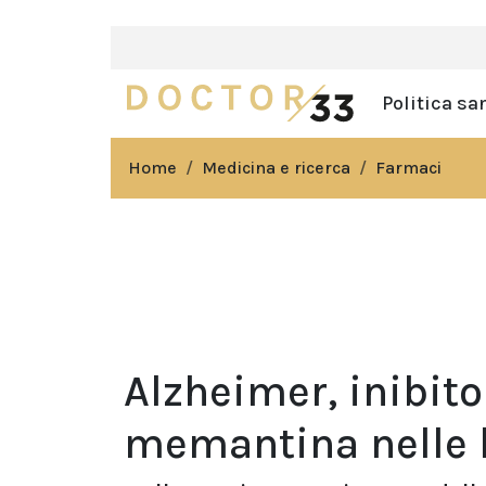
Politica sa
Home
Medicina e ricerca
Farmaci
Alzheimer, inibito
memantina nelle 