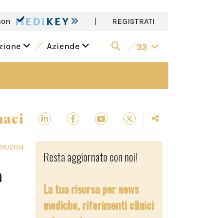
con
|
REGISTRATI
azione
Aziende
33
aci
06/2014
Resta aggiornato con noi!
n
La tua risorsa per news
mediche, riferimenti clinici