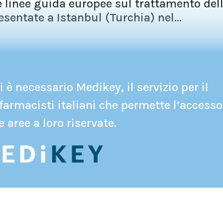
e linee guida europee sul trattamento del
sentate a Istanbul (Turchia) nel...
 è necessario Medikey, il servizio per il
farmacisti italiani che permette l’accesso
e aree a loro riservate.