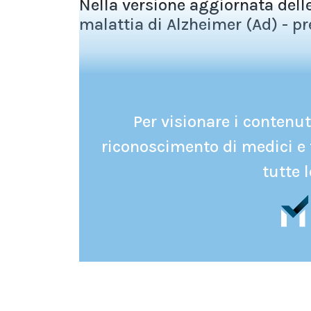
Nella versione aggiornata dell
malattia di Alzheimer (Ad) - pre
Per visionare i contenuti
riconoscimento di medici e 
tutte l