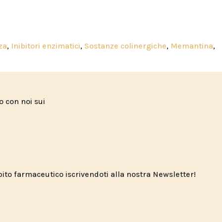
za
,
Inibitori enzimatici
,
Sostanze colinergiche
,
Memantina
,
to con noi sui
o farmaceutico iscrivendoti alla nostra Newsletter!