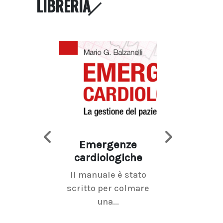
LIBRERIA
Emergenze
Imaging d
cardiologiche
mammel
Il manuale è stato
La radiolo
scritto per colmare
senologica inc
una...
ramo dell'imagi