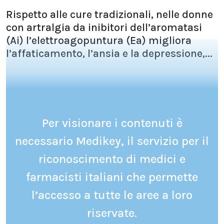
Rispetto alle cure tradizionali, nelle donne
con artralgia da inibitori dell’aromatasi
(Ai) l’elettroagopuntura (Ea) migliora
l’affaticamento, l’ansia e la depressione,...
Per visionare i contenuti è
necessario Medikey, il servizio per il
riconoscimento di medici e
farmacisti italiani che permette
l’accesso a tutte le aree a loro
riservate.