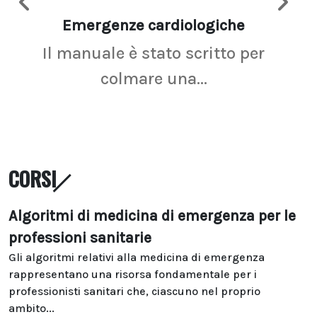
Emergenze cardiologiche
Ima
Il manuale è stato scritto per
La r
colmare una...
CORSI
Algoritmi di medicina di emergenza per le
professioni sanitarie
Gli algoritmi relativi alla medicina di emergenza
rappresentano una risorsa fondamentale per i
professionisti sanitari che, ciascuno nel proprio
ambito...