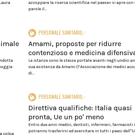
 Laura
azzoppare la ricerca scientifica nel paese» si apre con
parole il...
PERSONALE SANITARIO
animale
Amami, proposte per ridurre
contenzioso e medicina difensiv
ondotta
Le istanze sono le stesse portate avanti negli undici an
 poggia
sua esistenza da Amami (l’Associazione dei medici acc
di...
PERSONALE SANITARIO
Direttiva qualifiche: Italia quasi
pronta, Ue un po' meno
Entro due anni medici, dentisti, infermieri, farmacisti i
potranno trasferirsi ed esercitare in tutti i paesi dell''
a colpa