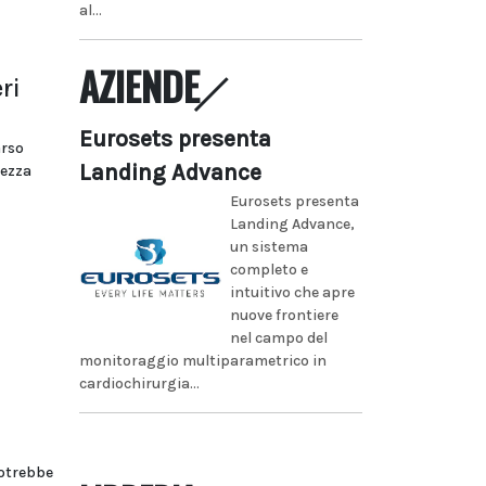
al...
AZIENDE
ri
Eurosets presenta
arso
Landing Advance
tezza
Eurosets presenta
Landing Advance,
un sistema
completo e
intuitivo che apre
nuove frontiere
nel campo del
monitoraggio multiparametrico in
cardiochirurgia...
otrebbe