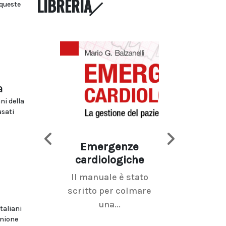
LIBRERIA
 queste
a
ni della
usati
Emergenze
Imaging d
cardiologiche
mammel
Il manuale è stato
La radiolo
scritto per colmare
senologica inc
una...
ramo dell'imagi
taliani
Unione