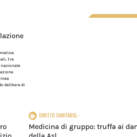
elazione
ormativa
ali, tra
à nazionale
lazione
linea
o delibere di
DIRITTO SANITARIO
tro
Medicina di gruppo: truffa ai da
izio
della Asl