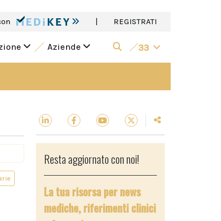
con
|
REGISTRATI
azione
Aziende
33
Resta aggiornato con noi!
arie
La tua risorsa per news
mediche, riferimenti clinici