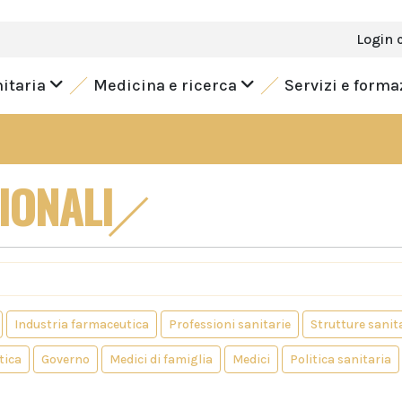
Login 
nitaria
Medicina e ricerca
Servizi e form
IONALI
Industria farmaceutica
Professioni sanitarie
Strutture sanit
tica
Governo
Medici di famiglia
Medici
Politica sanitaria