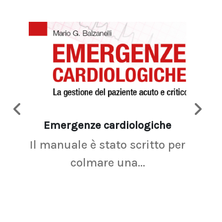
Emergenze cardiologiche
Ima
Il manuale è stato scritto per
La r
colmare una...