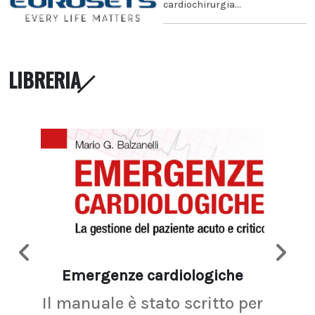
cardiochirurgia...
LIBRERIA
Emergenze cardiologiche
Ima
Il manuale è stato scritto per
La r