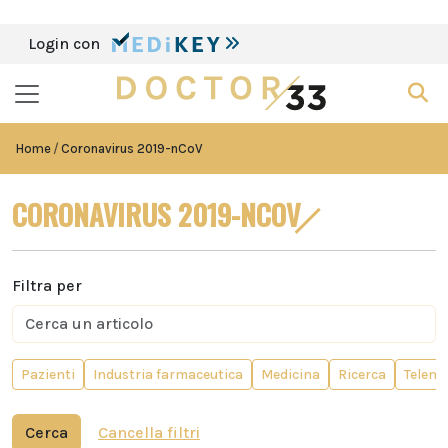
Login con
Home
Coronavirus 2019-nCoV
CORONAVIRUS 2019-NCOV
Filtra per
Pazienti
Industria farmaceutica
Medicina
Ricerca
Teleme
Cerca
Cancella filtri