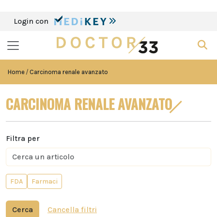
Login con
Home
Carcinoma renale avanzato
CARCINOMA RENALE AVANZATO
Filtra per
FDA
Farmaci
Cerca
Cancella filtri