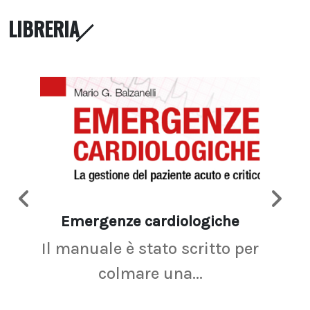
LIBRERIA
Emergenze cardiologiche
Ima
Il manuale è stato scritto per
La r
colmare una...