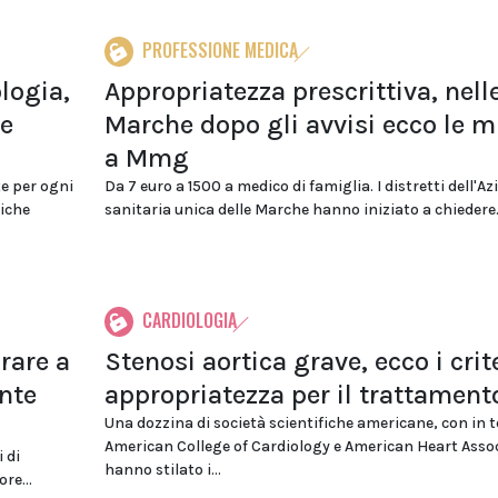
PROFESSIONE MEDICA
logia,
Appropriatezza prescrittiva, nell
 e
Marche dopo gli avvisi ecco le m
a Mmg
te per ogni
Da 7 euro a 1500 a medico di famiglia. I distretti dell'A
niche
sanitaria unica delle Marche hanno iniziato a chiedere.
CARDIOLOGIA
rare a
Stenosi aortica grave, ecco i crite
ente
appropriatezza per il trattament
Una dozzina di società scientifiche americane, con in t
American College of Cardiology e American Heart Assoc
i di
hanno stilato i...
re...