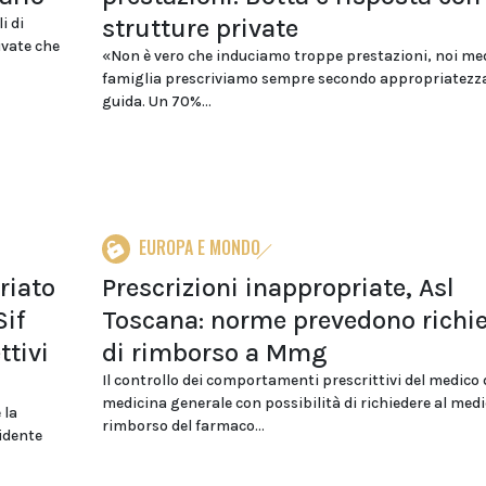
strutture private
i di
ivate che
«Non è vero che induciamo troppe prestazioni, noi med
famiglia prescriviamo sempre secondo appropriatezza 
guida. Un 70%...
EUROPA E MONDO
riato
Prescrizioni inappropriate, Asl
Sif
Toscana: norme prevedono richi
ttivi
di rimborso a Mmg
Il controllo dei comportamenti prescrittivi del medico 
medicina generale con possibilità di richiedere al medic
 la
rimborso del farmaco...
idente