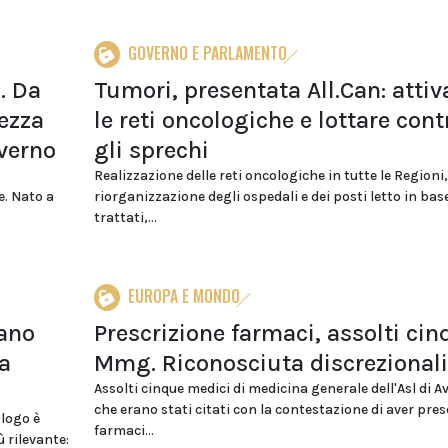
GOVERNO E PARLAMENTO
i. Da
Tumori, presentata All.Can: attiv
ezza
le reti oncologiche e lottare cont
overno
gli sprechi
Realizzazione delle reti oncologiche in tutte le Regioni,
e. Nato a
riorganizzazione degli ospedali e dei posti letto in base
trattati,...
EUROPA E MONDO
iano
Prescrizione farmaci, assolti cin
ca
Mmg. Riconosciuta discrezionali
Assolti cinque medici di medicina generale dell'Asl di Av
che erano stati citati con la contestazione di aver pres
ologo è
farmaci...
 rilevante: