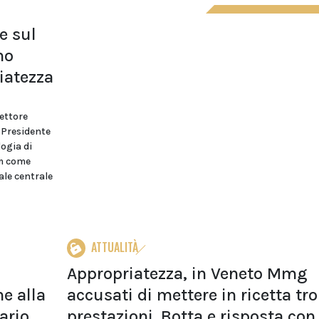
e sul
no
iatezza
ettore
 Presidente
logia di
um come
ale centrale
ATTUALITÀ
Appropriatezza, in Veneto Mmg
e alla
accusati di mettere in ricetta tr
ario
prestazioni. Botta e risposta con 