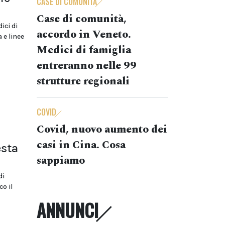
CASE DI COMUNITÀ
Case di comunità,
ici di
accordo in Veneto.
e linee
Medici di famiglia
entreranno nelle 99
strutture regionali
COVID
Covid, nuovo aumento dei
casi in Cina. Cosa
esta
sappiamo
di
o il
ANNUNCI