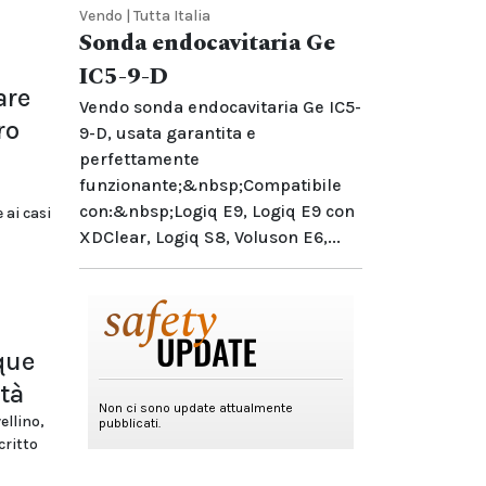
Vendo | Tutta Italia
Sonda endocavitaria Ge
IC5-9-D
are
Vendo sonda endocavitaria Ge IC5-
ro
9-D, usata garantita e
perfettamente
funzionante;&nbsp;Compatibile
con:&nbsp;Logiq E9, Logiq E9 con
 ai casi
XDClear, Logiq S8, Voluson E6,...
que
tà
ellino,
critto