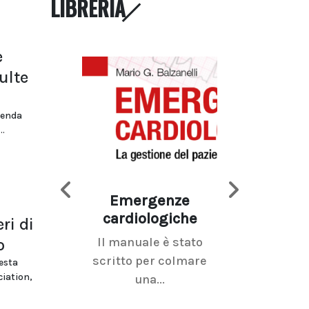
LIBRERIA
e
ulte
zienda
..
Emergenze
Imaging d
cardiologiche
mammel
ri di
Il manuale è stato
La radiolo
o
scritto per colmare
senologica inc
esta
iation,
una...
ramo dell'imagi