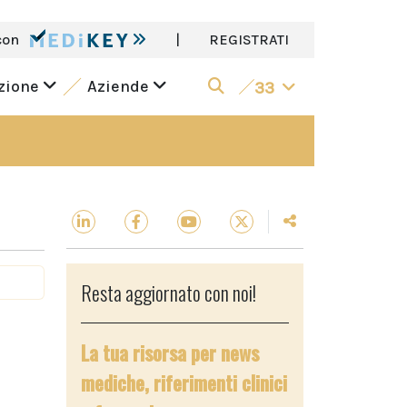
con
|
REGISTRATI
azione
Aziende
33
Resta aggiornato con noi!
La tua risorsa per news
mediche, riferimenti clinici