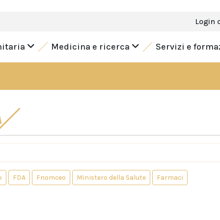
Login 
nitaria
Medicina e ricerca
Servizi e form
A
o
FDA
Fnomceo
Ministero della Salute
Farmaci