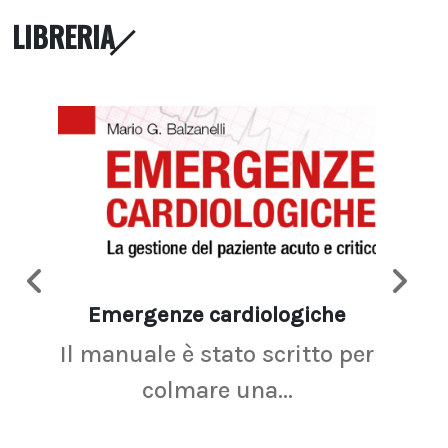
LIBRERIA
Emergenze cardiologiche
Ima
Il manuale è stato scritto per
La r
colmare una...