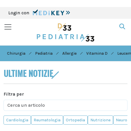
Login con
Chirurgia
Pediatria
Allergie
Vitamina D
Leucem
ULTIME NOTIZIE
Filtra per
Cardiologia
Reumatologia
Ortopedia
Nutrizione
Neurolo