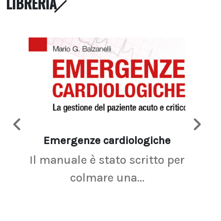
LIBRERIA
Emergenze cardiologiche
Ima
Il manuale è stato scritto per
La r
colmare una...