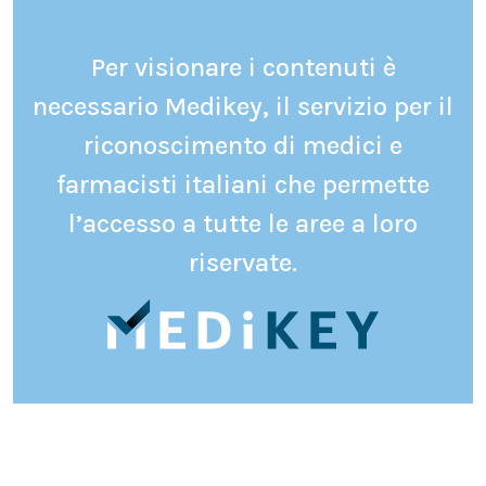
Per visionare i contenuti è
necessario Medikey, il servizio per il
riconoscimento di medici e
farmacisti italiani che permette
l’accesso a tutte le aree a loro
riservate.