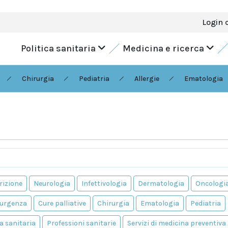
Login 
Politica sanitaria
Medicina e ricerca
Chirurgia
Pediatria
Allergie
Ematologia
rizione
Neurologia
Infettivologia
Dermatologia
Oncologi
'urgenza
Cure palliative
Chirurgia
Ematologia
Pediatria
a sanitaria
Professioni sanitarie
Servizi di medicina preventiva