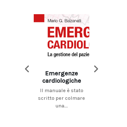
Emergenze
Imaging d
cardiologiche
mammel
Il manuale è stato
La radiolo
scritto per colmare
senologica inc
una...
ramo dell'imagi