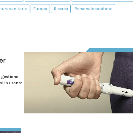
ture sanitarie
Europa
Ricerca
Personale sanitario
er
e gestione
si in Pronto