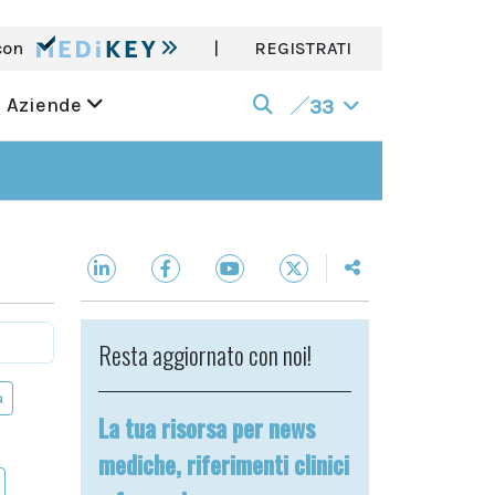
con
|
REGISTRATI
Aziende
33
Resta aggiornato con noi!
a
La tua risorsa per news
mediche, riferimenti clinici