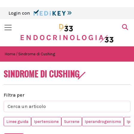
Login con
Home
Sindrome di Cushing
SINDROME DI CUSHING
Filtra per
Linee guida
Ipertensione
Surrene
Iperandrogenismo
Ipo