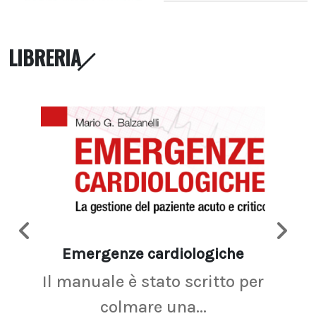
LIBRERIA
Emergenze cardiologiche
Ima
Il manuale è stato scritto per
La r
colmare una...