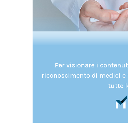
Per visionare i contenuti
riconoscimento di medici e 
tutte l