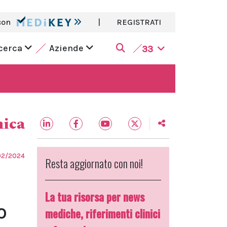
con
|
REGISTRATI
icerca
Aziende
33
nica
02/2024
Resta aggiornato con noi!
La tua risorsa per news
o
mediche, riferimenti clinici