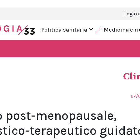
Login 
Politica sanitaria
Medicina e r
Cli
27/
 post-menopausale,
tico-terapeutico guidat