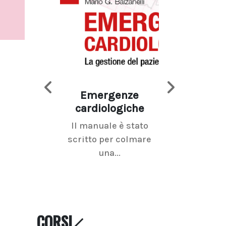
Emergenze
Imaging d
cardiologiche
mammel
Il manuale è stato
La radiolo
scritto per colmare
senologica inc
una...
ramo dell'imagi
CORSI