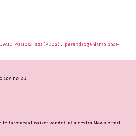
VAIO POLICISTICO (PCOS)
,
Iperandrogenismo post-
to con noi sui
o farmaceutico iscrivendoti alla nostra Newsletter!