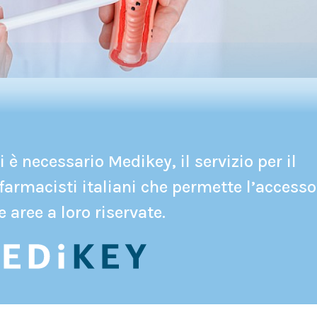
 è necessario Medikey, il servizio per il
farmacisti italiani che permette l’accesso
e aree a loro riservate.