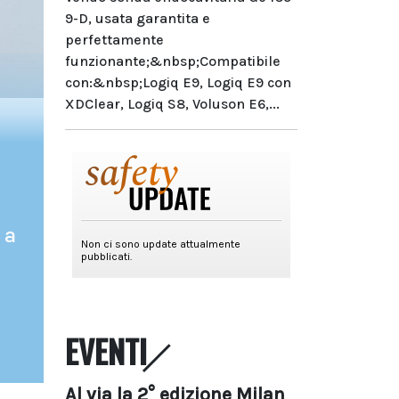
9-D, usata garantita e
perfettamente
funzionante;&nbsp;Compatibile
con:&nbsp;Logiq E9, Logiq E9 con
XDClear, Logiq S8, Voluson E6,...
 a
EVENTI
Al via la 2° edizione Milan