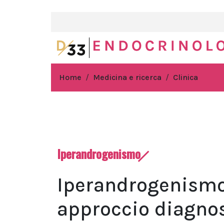
Home
Medicina e ricerca
Clinica
Iperandrogenismo
Iperandrogenismo
approccio diagnos