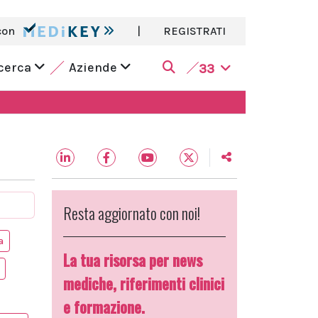
con
|
REGISTRATI
icerca
Aziende
33
Resta aggiornato con noi!
a
La tua risorsa per news
mediche, riferimenti clinici
e formazione.