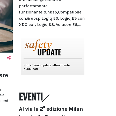
perfettamente
funzionante;&nbsp;Compatibile
con:&nbsp;Logiq E9, Logiq E9 con
XDClear, Logiq S8, Voluson E6,...
are
r
EVENTI
e e
ening
Al via la 2° edizione Milan