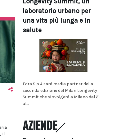
Longevity Summit, un
laboratorio urbano per
una vita più lunga e in
salute
Edra S.p.A sarà media partner della
seconda edizione del Milan Longevity
Summit che si svolgerà a Milano dal 21
al...
AZIENDE
aria
 il