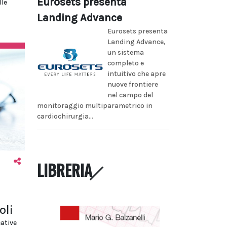
Eurosets presenta
lle
Landing Advance
Eurosets presenta
Landing Advance,
un sistema
completo e
intuitivo che apre
nuove frontiere
nel campo del
monitoraggio multiparametrico in
cardiochirurgia...
LIBRERIA
oli
cative