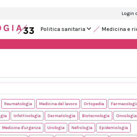
Login 
Politica sanitaria
Medicina e r
Reumatologia
Medicina del lavoro
Ortopedia
Farmacologi
gia
Infettivologia
Dermatologia
Biotecnologie
Oncologia
Medicina d'urgenza
Urologia
Nefrologia
Epidemiologia