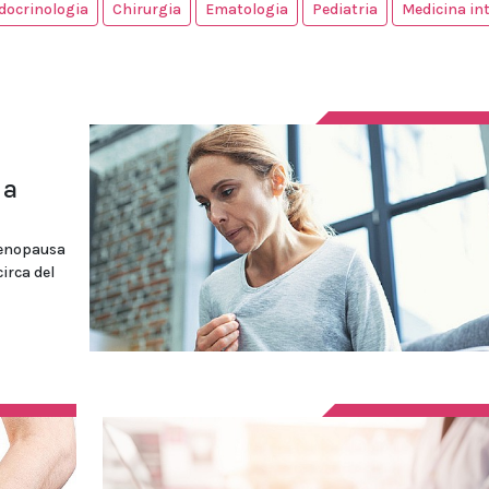
docrinologia
Chirurgia
Ematologia
Pediatria
Medicina in
 a
menopausa
irca del