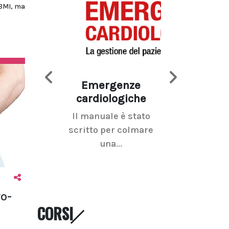
 BMI, ma
Emergenze
Imaging d
cardiologiche
mammel
Il manuale è stato
La radiolo
scritto per colmare
senologica inc
una...
ramo dell'imagi
o-
CORSI