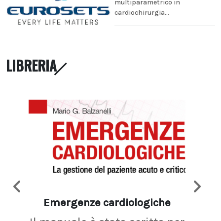
multiparametrico in
cardiochirurgia...
LIBRERIA
Emergenze cardiologiche
Ima