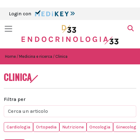
Login con
Home
Medicina e ricerca
Clinica
CLINICA
Filtra per
Cardiologia
Ortopedia
Nutrizione
Oncologia
Ginecologia