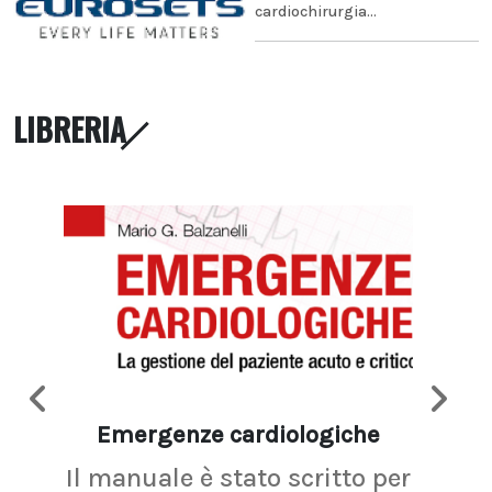
cardiochirurgia...
LIBRERIA
Emergenze cardiologiche
Ima
Il manuale è stato scritto per
La r