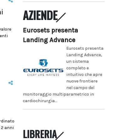
AZIENDE
i
valore
Eurosets presenta
enti
Landing Advance
Eurosets presenta
Landing Advance,
un sistema
completo e
intuitivo che apre
nuove frontiere
nel campo del
monitoraggio multiparametrico in
cardiochirurgia...
rdinato
 2 anni
LIBRERIA