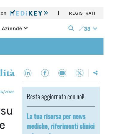
con
|
REGISTRATI
Aziende
33
lità
06/2026
Resta aggiornato con noi!
 su
La tua risorsa per news
te
mediche, riferimenti clinici