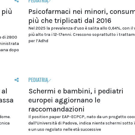
PEDIATRIA
 più
Psicofarmaci nei minori, consum
più che triplicati dal 2016
Nel 2025 la prevalenza d’uso è salita allo 0,64%, con il 
più alto tra i 12-17enni. Crescono soprattutto i trattam
e di 2800
per l’Adhd
ministrata
imana dopo
PEDIATRIA
 al
Schermi e bambini, i pediatri
assa
europei aggiornano le
raccomandazioni
ddome.
Il position paper EAP-ECPCP, nato da un progetto coo
cnica
dall’Università di Padova, indica niente schermi sotto i
e un uso regolato nelle età successive