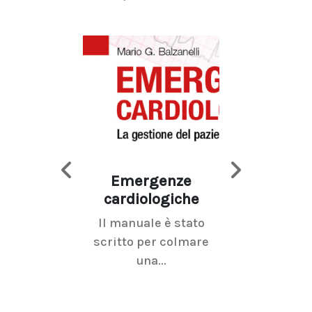
Emergenze
Imaging d
cardiologiche
mammel
Il manuale è stato
La radiolo
scritto per colmare
senologica inc
una...
ramo dell'imagi