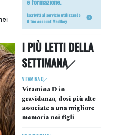
e formazione.
Iscriviti al servizio utilizzando
nei
il tuo account Medikey
I PIÙ LETTI DELLA
SETTIMANA
VITAMINA D
Vitamina D in
gravidanza, dosi più alte
associate a una migliore
memoria nei figli