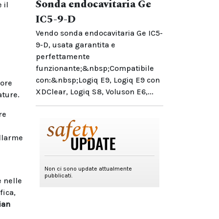
Sonda endocavitaria Ge
 il
IC5-9-D
Vendo sonda endocavitaria Ge IC5-
9-D, usata garantita e
perfettamente
funzionante;&nbsp;Compatibile
con:&nbsp;Logiq E9, Logiq E9 con
lore
XDClear, Logiq S8, Voluson E6,...
ature.
re
allarme
e nelle
fica,
ian