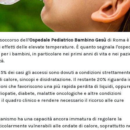
soccorso dell'
Ospedale Pediatrico Bambino Gesù
di Roma è
 effetti delle elevate temperature. È quanto segnala l'ospe
per i bambini, in particolare nei primi anni di vita e nei pazi
tà.
5% dei casi gli accessi sono dovuti a condizioni strettament
i calore, sincopi e disidratazione. Il restante 20% riguarda 
oni che favoriscono una più rapida perdita di liquidi, oppur
diopatie, diabete, malattie oncologiche e altre condizioni
il quadro clinico e rendere necessario il ricorso alle cure
organismo ha una capacità ancora immatura di regolare la
colarmente vulnerabili alle ondate di calore, soprattutto n