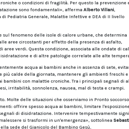
croniche o condizioni di fragilità. Per questo la prevenzione e
dratazione sono fondamentali», afferma
Alberto Villani
,
i Pediatria Generale, Malattie Infettive e DEA di II livello
ne sul fenomeno delle isole di calore urbane, che determina
lle aree circostanti per effetto della presenza di asfalto,
 di aree verdi. Questa condizione, associata alle ondate di ca
isidratazione e di altre patologie correlate alle alte temper
uentemente acqua ai bambini anche in assenza di sete, evita
 ore più calde della giornata, mantenere gli ambienti freschi e
ai bambini con malattie croniche. Tra i principali segnali di 
si, irritabilità, sonnolenza, nausea, mal di testa e crampi.
to. Molte delle situazioni che osserviamo in Pronto soccorso
enti: offrire spesso acqua ai bambini, limitare l'esposizion
segnali di disidratazione. Intervenire tempestivamente signi
 malessere si trasformi in un'emergenza», sottolinea
Sebast
della sede del Gianicolo del Bambino Gesù.