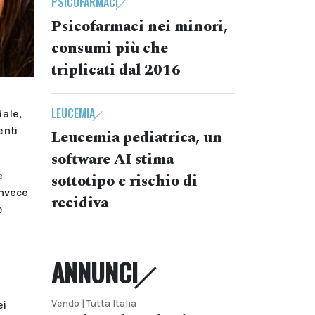
PSICOFARMACI
Psicofarmaci nei minori,
consumi più che
triplicati dal 2016
LEUCEMIA
dale,
enti
Leucemia pediatrica, un
software AI stima
e
sottotipo e rischio di
invece
recidiva
e
ANNUNCI
Vendo | Tutta Italia
ei