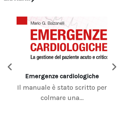
Emergenze cardiologiche
Ima
Il manuale è stato scritto per
La r
colmare una...