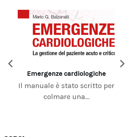
Emergenze cardiologiche
Ima
Il manuale è stato scritto per
La r
colmare una...