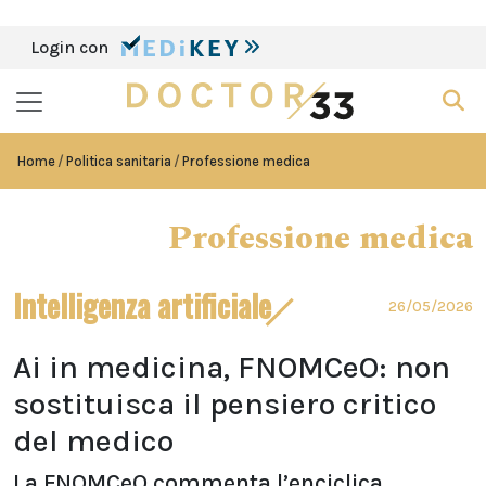
Login con
Home
Politica sanitaria
Professione medica
Professione medica
Intelligenza artificiale
26/05/2026
Ai in medicina, FNOMCeO: non
sostituisca il pensiero critico
del medico
La FNOMCeO commenta l’enciclica