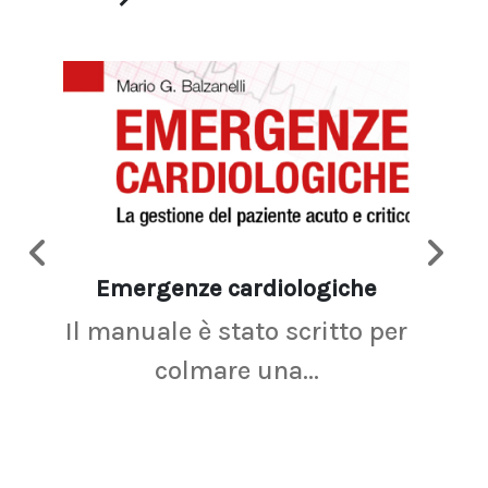
Emergenze cardiologiche
Ima
Il manuale è stato scritto per
La r
colmare una...