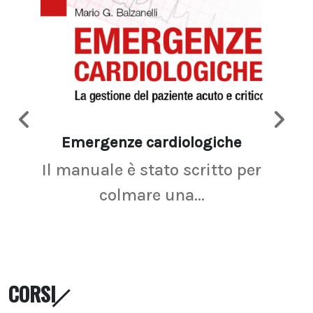
Emergenze cardiologiche
Ima
Il manuale è stato scritto per
La r
colmare una...
CORSI