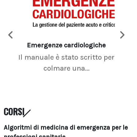
Emergenze cardiologiche
Ima
Il manuale è stato scritto per
La r
colmare una...
CORSI
Algoritmi di medicina di emergenza per le
professioni sanitarie