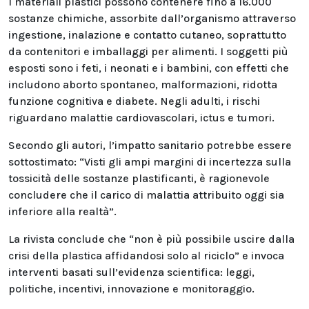
I materiali plastici possono contenere fino a 16.000
sostanze chimiche, assorbite dall’organismo attraverso
ingestione, inalazione e contatto cutaneo, soprattutto
da contenitori e imballaggi per alimenti. I soggetti più
esposti sono i feti, i neonati e i bambini, con effetti che
includono aborto spontaneo, malformazioni, ridotta
funzione cognitiva e diabete. Negli adulti, i rischi
riguardano malattie cardiovascolari, ictus e tumori.
Secondo gli autori, l’impatto sanitario potrebbe essere
sottostimato: “Visti gli ampi margini di incertezza sulla
tossicità delle sostanze plastificanti, è ragionevole
concludere che il carico di malattia attribuito oggi sia
inferiore alla realtà”.
La rivista conclude che “non è più possibile uscire dalla
crisi della plastica affidandosi solo al riciclo” e invoca
interventi basati sull’evidenza scientifica: leggi,
politiche, incentivi, innovazione e monitoraggio.