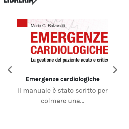
Emergenze cardiologiche
Ima
Il manuale è stato scritto per
La r
colmare una...