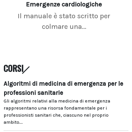
Emergenze cardiologiche
Ima
Il manuale è stato scritto per
La r
colmare una...
CORSI
Algoritmi di medicina di emergenza per le
professioni sanitarie
Gli algoritmi relativi alla medicina di emergenza
rappresentano una risorsa fondamentale per i
professionisti sanitari che, ciascuno nel proprio
ambito...