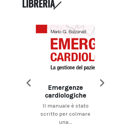
LIBRERIA
Emergenze
Imaging d
cardiologiche
mammel
Il manuale è stato
La radiolo
scritto per colmare
senologica inc
una...
ramo dell'imagi