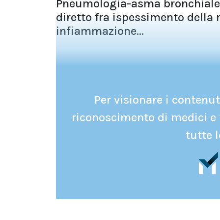
Pneumologia-asma bronchialeè
diretto fra ispessimento della
infiammazione...
Per visionare i contenuti
riconoscimento di medici e 
tutte l