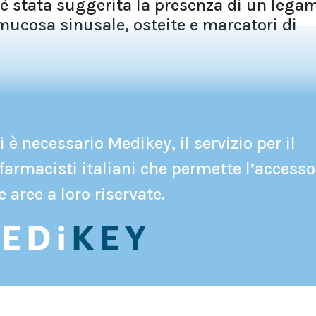
 stata suggerita la presenza di un lega
 mucosa sinusale, osteite e marcatori di
 è necessario Medikey, il servizio per il
farmacisti italiani che permette l’accesso
e aree a loro riservate.