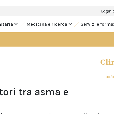
Login 
nitaria
Medicina e ricerca
Servizi e form
Cli
30/
ori tra asma e