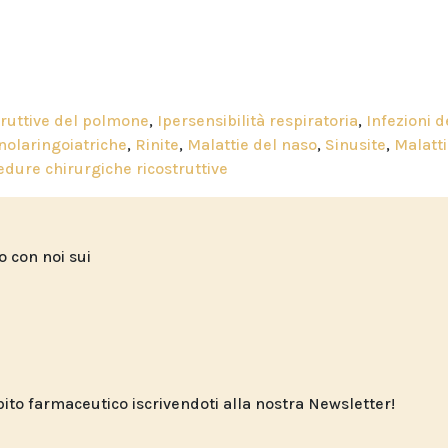
truttive del polmone
,
Ipersensibilità respiratoria
,
Infezioni d
nolaringoiatriche
,
Rinite
,
Malattie del naso
,
Sinusite
,
Malatti
dure chirurgiche ricostruttive
to con noi sui
o farmaceutico iscrivendoti alla nostra Newsletter!