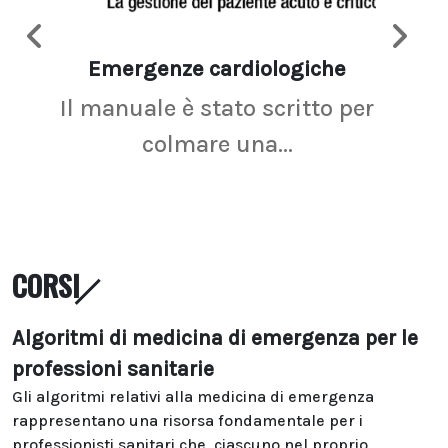
Emergenze cardiologiche
Ima
Il manuale è stato scritto per
La r
colmare una...
CORSI
Algoritmi di medicina di emergenza per le
professioni sanitarie
Gli algoritmi relativi alla medicina di emergenza
rappresentano una risorsa fondamentale per i
professionisti sanitari che, ciascuno nel proprio