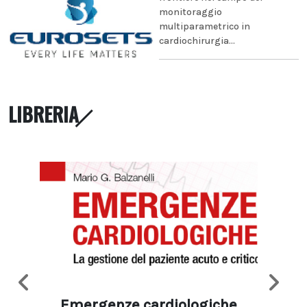
monitoraggio
multiparametrico in
cardiochirurgia...
LIBRERIA
Emergenze cardiologiche
Ima