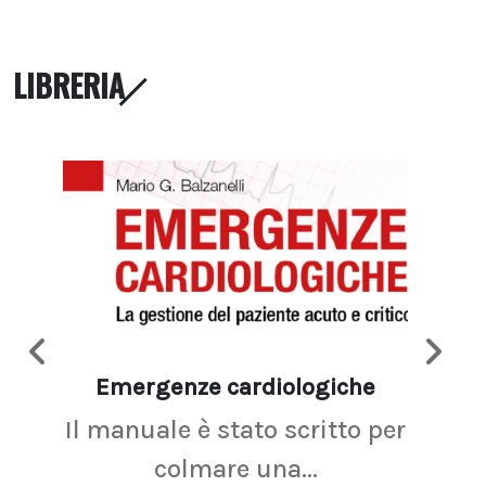
LIBRERIA
Emergenze cardiologiche
Ima
Il manuale è stato scritto per
La r
colmare una...