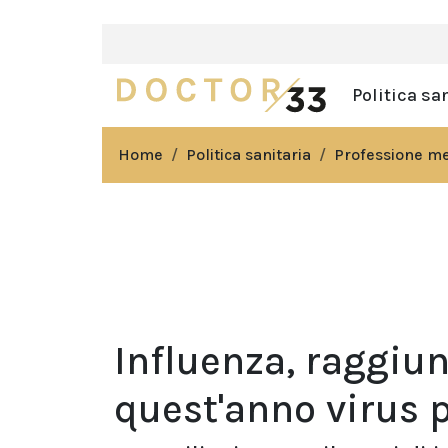
Politica sa
Home
Politica sanitaria
Professione m
Influenza, raggiun
quest'anno virus 