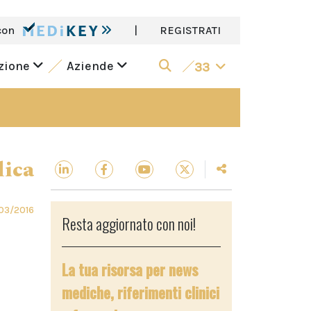
con
|
REGISTRATI
azione
Aziende
33
dica
03/2016
Resta aggiornato con noi!
La tua risorsa per news
mediche, riferimenti clinici