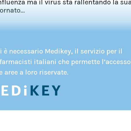
nfluenza ma il virus sta rallentando la su
ornato...
 è necessario Medikey, il servizio per il
farmacisti italiani che permette l’accesso
e aree a loro riservate.