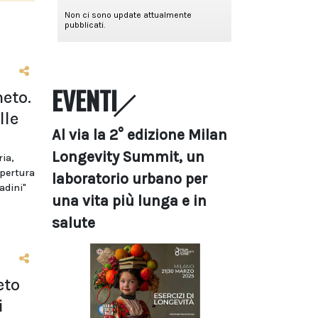
EVENTI
eto.
lle
Al via la 2° edizione Milan
Longevity Summit, un
ria,
apertura
laboratorio urbano per
adini"
una vita più lunga e in
salute
eto
i