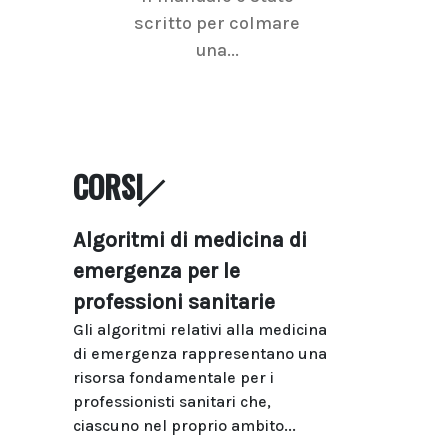
scritto per colmare
senologica inc
una...
ramo dell'imagi
CORSI
Algoritmi di medicina di
emergenza per le
professioni sanitarie
Gli algoritmi relativi alla medicina
di emergenza rappresentano una
risorsa fondamentale per i
professionisti sanitari che,
ciascuno nel proprio ambito...