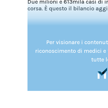
Due milioni e 613mila casi di i
corsa. È questo il bilancio aggi
Per visionare i contenuti
riconoscimento di medici e 
tutte l