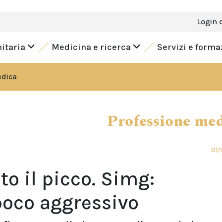
Login 
nitaria
Medicina e ricerca
Servizi e form
edica
Professione me
01/
to il picco. Simg:
poco aggressivo