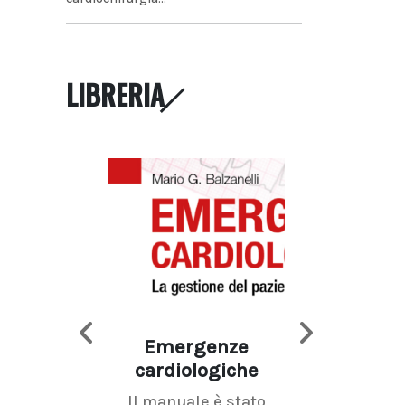
LIBRERIA
Emergenze
Imaging d
cardiologiche
mammel
Il manuale è stato
La radiolo