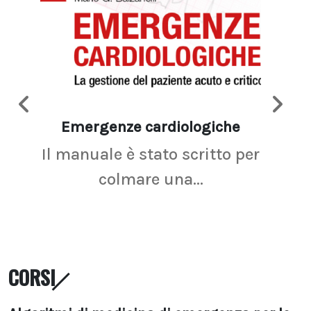
Emergenze cardiologiche
Ima
Il manuale è stato scritto per
La r
colmare una...
CORSI