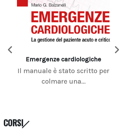
Emergenze cardiologiche
Ima
Il manuale è stato scritto per
La r
colmare una...
CORSI