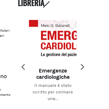
LIBRERIA
a
llulari
ari
Emergenze
Imaging d
ano
cardiologiche
mammel
Il manuale è stato
La radiolo
e
scritto per colmare
senologica inc
tamento
una...
ramo dell'imagi