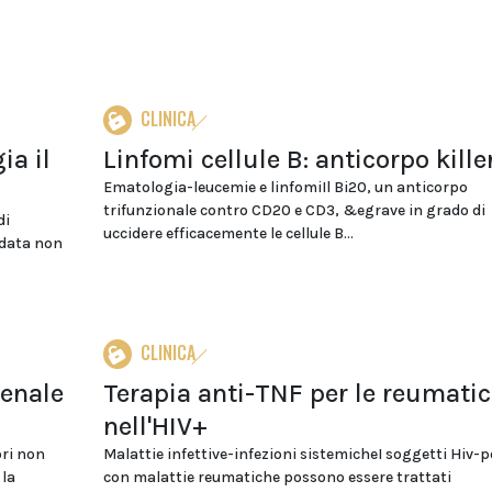
CLINICA
ia il
Linfomi cellule B: anticorpo kille
Ematologia-leucemie e linfomiIl Bi20, un anticorpo
trifunzionale contro CD20 e CD3, &egrave in grado di
di
uccidere efficacemente le cellule B...
 data non
CLINICA
renale
Terapia anti-TNF per le reumati
nell'HIV+
ori non
Malattie infettive-infezioni sistemicheI soggetti Hiv-po
 la
con malattie reumatiche possono essere trattati