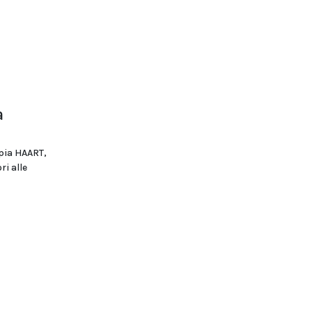
a
apia HAART,
i alle