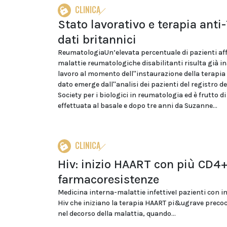
CLINICA
Stato lavorativo e terapia anti-
dati britannici
ReumatologiaUn’elevata percentuale di pazienti aff
malattie reumatologiche disabilitanti risulta già in
lavoro al momento dell''instaurazione della terapia a
dato emerge dall''analisi dei pazienti del registro de
Society per i biologici in reumatologia ed è frutto di
effettuata al basale e dopo tre anni da Suzanne...
CLINICA
Hiv: inizio HAART con più CD4+
farmacoresistenze
Medicina interna-malattie infettiveI pazienti con i
Hiv che iniziano la terapia HAART pi&ugrave prec
nel decorso della malattia, quando...