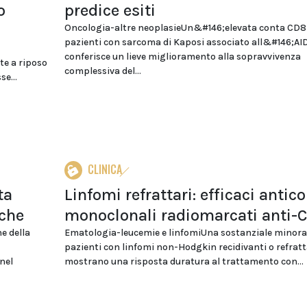
o
predice esiti
Oncologia-altre neoplasieUn&#146;elevata conta CD8
pazienti con sarcoma di Kaposi associato all&#146;AI
conferisce un lieve miglioramento alla sopravvivenza
te a riposo
complessiva del...
e...
CLINICA
ta
Linfomi refrattari: efficaci antico
iche
monoclonali radiomarcati anti-
e della
Ematologia-leucemie e linfomiUna sostanziale minora
pazienti con linfomi non-Hodgkin recidivanti o refratt
nel
mostrano una risposta duratura al trattamento con...