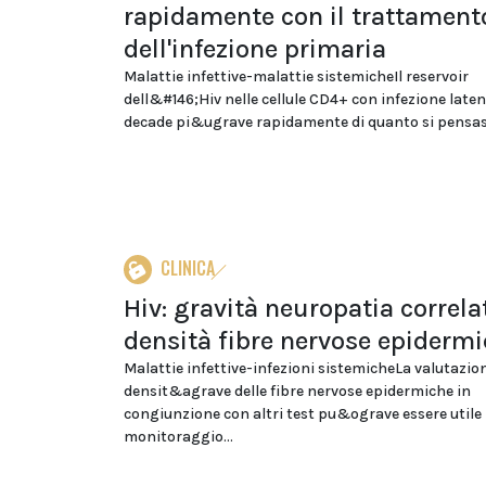
rapidamente con il trattament
dell'infezione primaria
Malattie infettive-malattie sistemicheIl reservoir
dell&#146;Hiv nelle cellule CD4+ con infezione laten
decade pi&ugrave rapidamente di quanto si pensass
CLINICA
Hiv: gravità neuropatia correla
densità fibre nervose epiderm
Malattie infettive-infezioni sistemicheLa valutazion
densit&agrave delle fibre nervose epidermiche in
congiunzione con altri test pu&ograve essere utile 
monitoraggio...