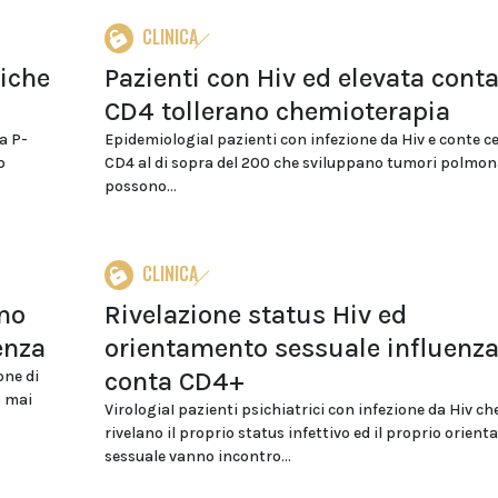
CLINICA
tiche
Pazienti con Hiv ed elevata cont
CD4 tollerano chemioterapia
a P-
EpidemiologiaI pazienti con infezione da Hiv e conte ce
o
CD4 al di sopra del 200 che sviluppano tumori polmon
possono...
CLINICA
nno
Rivelazione status Hiv ed
enza
orientamento sessuale influenz
conta CD4+
one di
o mai
VirologiaI pazienti psichiatrici con infezione da Hiv ch
rivelano il proprio status infettivo ed il proprio orien
sessuale vanno incontro...