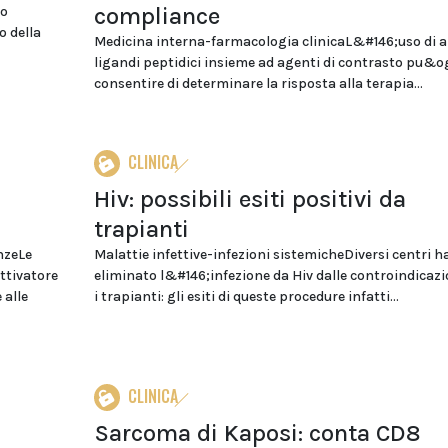
compliance
to
o della
Medicina interna-farmacologia clinicaL&#146;uso di a
ligandi peptidici insieme ad agenti di contrasto pu&o
consentire di determinare la risposta alla terapia...
CLINICA
Hiv: possibili esiti positivi da
trapianti
nzeLe
Malattie infettive-infezioni sistemicheDiversi centri 
ttivatore
eliminato l&#146;infezione da Hiv dalle controindicazi
 alle
i trapianti: gli esiti di queste procedure infatti...
CLINICA
Sarcoma di Kaposi: conta CD8