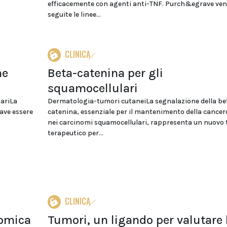
efficacemente con agenti anti-TNF. Purch&egrave ve
seguite le linee...
CLINICA
ne
Beta-catenina per gli
squamocellulari
tariLa
Dermatologia-tumori cutaneiLa segnalazione della be
ave essere
catenina, essenziale per il mantenimento della cance
nei carcinomi squamocellulari, rappresenta un nuovo 
terapeutico per...
CLINICA
nomica
Tumori, un ligando per valutare 