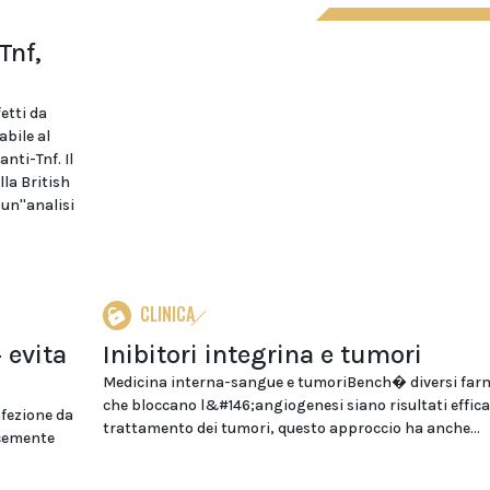
Tnf,
etti da
abile al
nti-Tnf. Il
lla British
 un''analisi
CLINICA
 evita
Inibitori integrina e tumori
Medicina interna-sangue e tumoriBench� diversi far
che bloccano l&#146;angiogenesi siano risultati effica
nfezione da
trattamento dei tumori, questo approccio ha anche...
ocemente