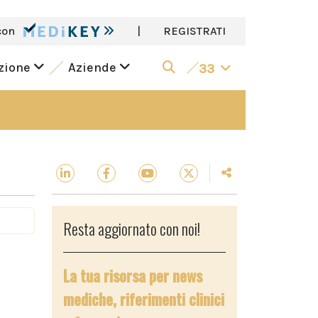
con
|
REGISTRATI
azione
Aziende
33
Resta aggiornato con noi!
La tua risorsa per news
mediche, riferimenti clinici