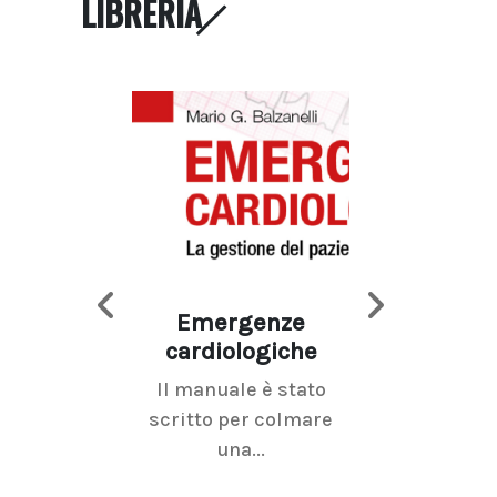
LIBRERIA
Emergenze
Imaging d
cardiologiche
mammel
Il manuale è stato
La radiolo
scritto per colmare
senologica inc
una...
ramo dell'imagi