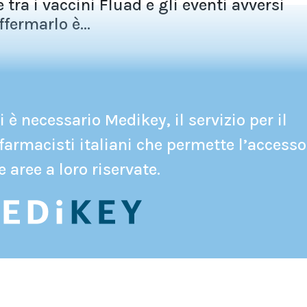
tra i vaccini Fluad e gli eventi avversi
ffermarlo è...
 è necessario Medikey, il servizio per il
farmacisti italiani che permette l’accesso
e aree a loro riservate.