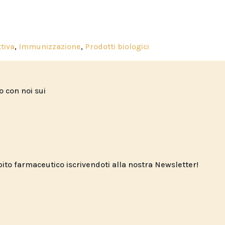
tiva
,
Immunizzazione
,
Prodotti biologici
to con noi sui
o farmaceutico iscrivendoti alla nostra Newsletter!