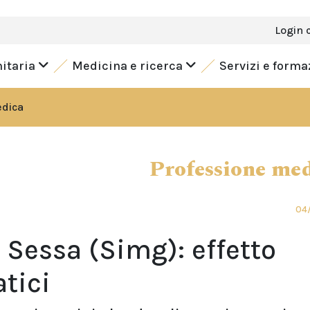
Login 
nitaria
Medicina e ricerca
Servizi e form
edica
Professione me
04/
 Sessa (Simg): effetto
tici