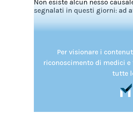
Non esiste alcun nesso causale 
segnalati in questi giorni: ad a
Per visionare i contenuti
riconoscimento di medici e 
tutte l