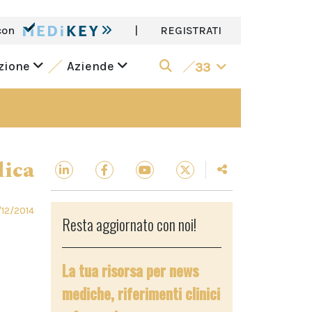
con
|
REGISTRATI
azione
Aziende
33
dica
12/2014
Resta aggiornato con noi!
La tua risorsa per news
mediche, riferimenti clinici