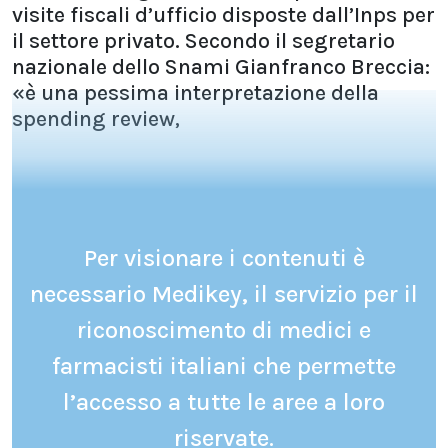
visite fiscali d’ufficio disposte dall’Inps per
il settore privato. Secondo il segretario
nazionale dello Snami Gianfranco Breccia:
«è una pessima interpretazione della
spending review,
Per visionare i contenuti è
necessario Medikey, il servizio per il
riconoscimento di medici e
farmacisti italiani che permette
l’accesso a tutte le aree a loro
riservate.