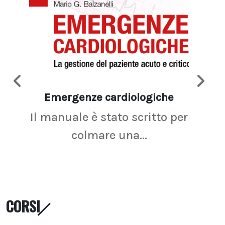
Emergenze cardiologiche
Ima
Il manuale è stato scritto per
La r
colmare una...
CORSI