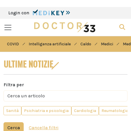
Login con
COVID
Intelligenza artificiale
Caldo
Medici
Medi
ULTIME NOTIZIE
Filtra per
Sanità
Psichiatria e psicologia
Cardiologia
Reumatologia
Cerca
Cancella filtri