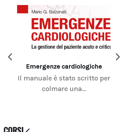
Emergenze cardiologiche
Ima
Il manuale è stato scritto per
La r
colmare una...
CORSI