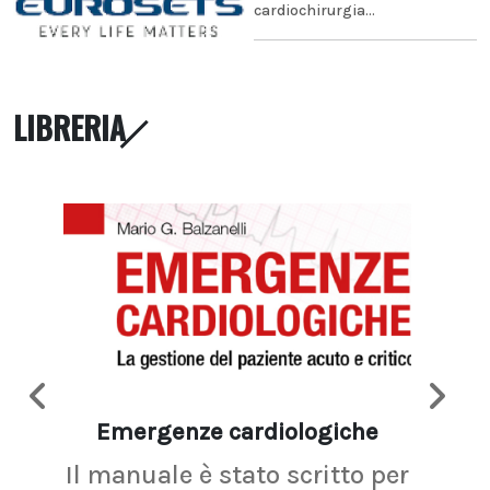
cardiochirurgia...
LIBRERIA
Emergenze cardiologiche
Ima
Il manuale è stato scritto per
La r