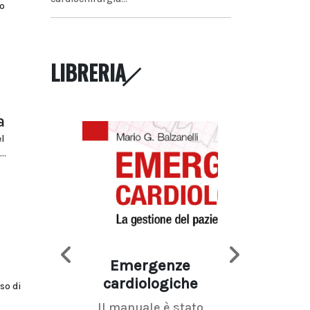
o
LIBRERIA
a
l
..
Emergenze
Imaging d
cardiologiche
mammel
so di
Il manuale è stato
La radiolo