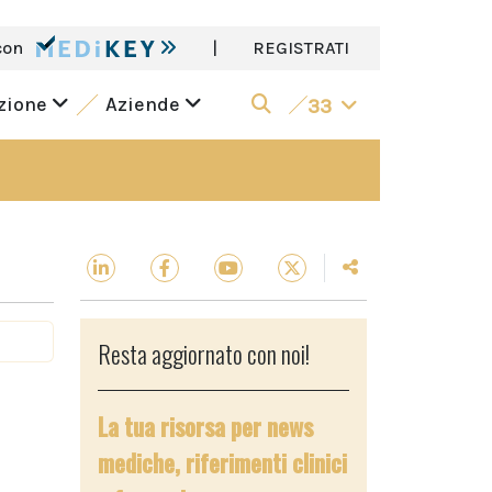
con
|
REGISTRATI
azione
Aziende
33
Resta aggiornato con noi!
La tua risorsa per news
mediche, riferimenti clinici