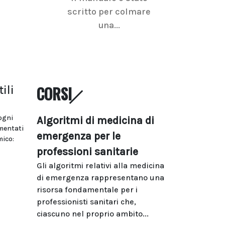
scritto per colmare
senologica inc
una...
ramo dell'imagi
CORSI
ili
ogni
Algoritmi di medicina di
umentati
emergenza per le
mico:
professioni sanitarie
Gli algoritmi relativi alla medicina
di emergenza rappresentano una
risorsa fondamentale per i
professionisti sanitari che,
ciascuno nel proprio ambito...