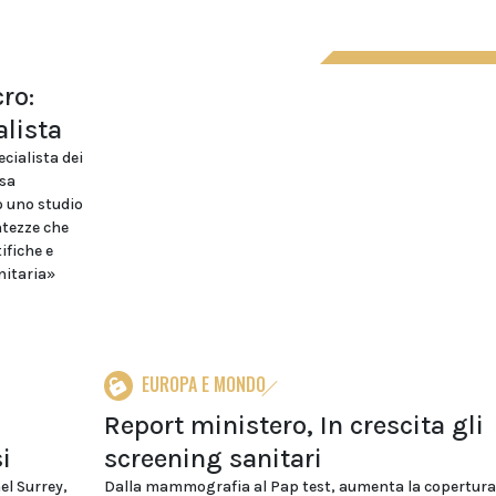
ro:
alista
ecialista dei
rsa
o uno studio
ntezze che
ifiche e
nitaria»
EUROPA E MONDO
Report ministero, In crescita gli
i
screening sanitari
el Surrey,
Dalla mammografia al Pap test, aumenta la copertura 