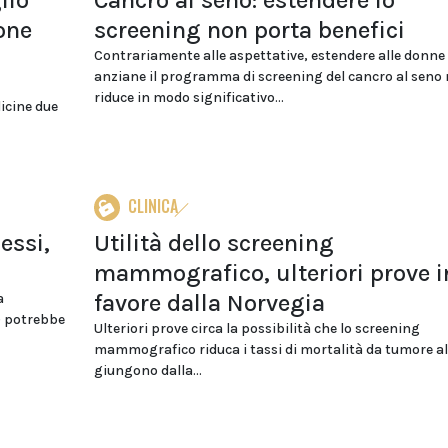
lio
Cancro al seno: estendere lo
one
screening non porta benefici
Contrariamente alle aspettative, estendere alle donne
anziane il programma di screening del cancro al seno
riduce in modo significativo...
icine due
CLINICA
essi,
Utilità dello screening
mammografico, ulteriori prove i
favore dalla Norvegia
a
) potrebbe
Ulteriori prove circa la possibilità che lo screening
mammografico riduca i tassi di mortalità da tumore a
giungono dalla...