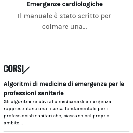
Emergenze cardiologiche
Ima
Il manuale è stato scritto per
La r
colmare una...
CORSI
Algoritmi di medicina di emergenza per le
professioni sanitarie
Gli algoritmi relativi alla medicina di emergenza
rappresentano una risorsa fondamentale per i
professionisti sanitari che, ciascuno nel proprio
ambito...