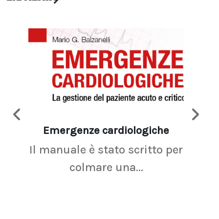
Emergenze cardiologiche
Ima
Il manuale è stato scritto per
La r
colmare una...